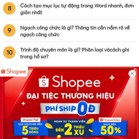
Cách tạo mục lục tự động trong Word nhanh, đơn
8
giản nhất
Ngạch công chức là gì? Thông tin cần nắm rõ về
9
ngạch công chức
Trình độ chuyên môn là gì? Phân loại vàcách ghi
10
trong hồ sơ?
Công ty TNHH Eyeplus Online
Địa chỉ: Số 81, ngõ 68, đường Cầu Giấy, Tổ 05, Phường Quan
Hoa, Quận Cầu Giấy, TP Hà Nội, Việt Nam
SĐT: 0981 448 766
Email:
hotro@timviec.com.vn