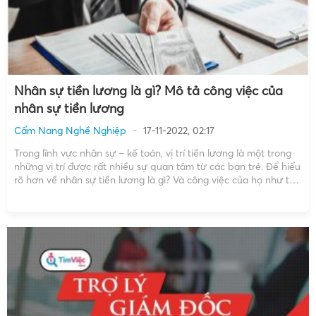
Nhân sự tiền lương là gì? Mô tả công việc của
nhân sự tiền lương
Cẩm Nang Nghề Nghiệp
17-11-2022, 02:17
Trong lĩnh vực nhân sự – kế toán, vị trí tiền lương là một trong
những vị trí được rất nhiều sự quan tâm từ các bạn trẻ. Để hiểu
rõ hơn về nhân sự tiền lương là gì? Và công việc của họ như thế
nào? Cùng tìm hiểu […]