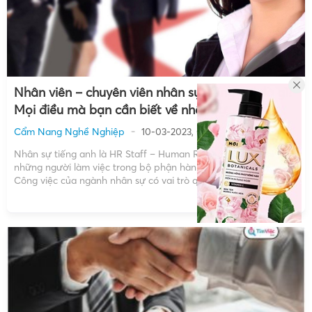
Nhân viên – chuyên viên nhân sự tiếng anh là gì?
Mọi điều mà bạn cần biết về nhân sự
Cẩm Nang Nghề Nghiệp
10-03-2023, 01:53
Nhân sự tiếng anh là HR Staff – Human Resource Staff chỉ
những người làm việc trong bộ phận hành chính – nhân sự.
Công việc của ngành nhân sự có vai trò quan trọng, không thể
thiếu trong bất kì doanh nghiệp nào. Để hiểu rõ nhân sự tiếng
[…]