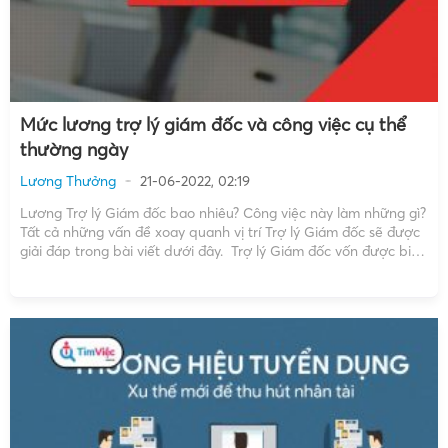
Mức lương trợ lý giám đốc và công việc cụ thể
thường ngày
Lương Thưởng
21-06-2022, 02:19
Lương Trợ lý Giám đốc bao nhiêu? Công việc này làm những gì?
Tất cả những vấn đề xoay quanh vị trí Trợ lý Giám đốc sẽ được
giải đáp trong bài viết dưới đây. Trợ lý Giám đốc vốn được biết
đến là một cánh tay đắc lực của […]