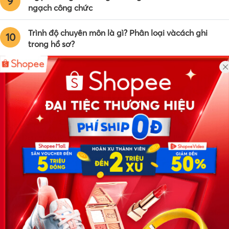
9
ngạch công chức
Trình độ chuyên môn là gì? Phân loại vàcách ghi
10
trong hồ sơ?
Công ty TNHH Eyeplus Online
Địa chỉ: Số 81, ngõ 68, đường Cầu Giấy, Tổ 05, Phường Quan
Hoa, Quận Cầu Giấy, TP Hà Nội, Việt Nam
SĐT: 0981 448 766
Email:
hotro@timviec.com.vn
VỀ CHÚNG TÔI
News.timviec.com.vn là website cung cấp thông tin liên quan đến
nhân sự, nghề nghiệp do Timviec.com.vn vận hành nhằm giúp