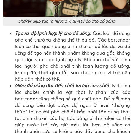
Shaker giúp tạo ra hương vị tuyệt hảo cho đồ uống
Tạo ra độ lạnh hợp lý cho đồ uống
: Các loại đồ uống
pha chế thường không thể thiếu đá. Các bartender
luôn có thói quen dùng bình shaker để lắc đá và đồ
uống để tạo nên thành phẩm không quá gắt, không
quá đặc và có độ lạnh hợp lý. Khi pha chế với bình
lắc, người pha chế phải tính toán lượng đồ uống,
lượng đá, thời gian lắc sao cho hương vị trở nên
hấp dẫn nhất có thể.
Giúp đồ uống đạt đến chất lượng cao nhất
: Nói bình
lắc shaker chính là vật “bất ly thân” của các
bartender cũng chẳng hề quá chút nào! Để mỗi món
đồ uống đều đạt được độ ngon ở level “thượng
thừa” thì người pha chế ắt hẳn phải tận dụng thật
tốt bình shaker của họ. Lắc bằng bình shaker có thể
giúp nước trái cây giữ màu lâu hơn, đồ uống có
thành phần sữa sẽ không gây đầy bụng cho khách