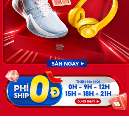
doanh nghiệp, nhân sự tuyển dụng, người đi làm, người tìm việc
cập nhật thông tin và đáp ứng được mong muốn của mình.
KẾT NỐI
Giấy phép hoạt động dịch vụ
việc làm số 54/2019/SLĐTBXH-
GP do Sở lao động thương
binh và xã hội cấp ngày 30
tháng 12 năm 2019.