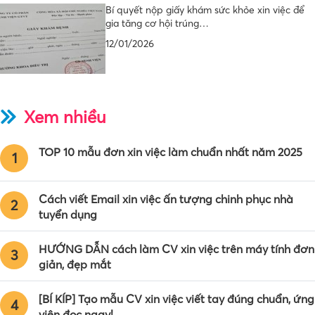
Bí quyết nộp giấy khám sức khỏe xin việc để
gia tăng cơ hội trúng…
12/01/2026
Xem nhiều
TOP 10 mẫu đơn xin việc làm chuẩn nhất năm 2025
1
Cách viết Email xin việc ấn tượng chinh phục nhà
2
tuyển dụng
HƯỚNG DẪN cách làm CV xin việc trên máy tính đơn
3
giản, đẹp mắt
[BÍ KÍP] Tạo mẫu CV xin việc viết tay đúng chuẩn, ứng
4
viên đọc ngay!