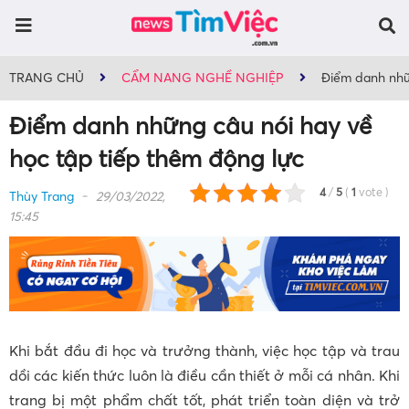
TRANG CHỦ
CẨM NANG NGHỀ NGHIỆP
Điểm danh nhữn
Điểm danh những câu nói hay về
học tập tiếp thêm động lực
4
/
5
(
1
vote
)
Thùy Trang
29/03/2022,
15:45
Khi bắt đầu đi học và trưởng thành, việc học tập và trau
dồi các kiến thức luôn là điều cần thiết ở mỗi cá nhân. Khi
trang bị một phẩm chất tốt, phát triển toàn diện và trở