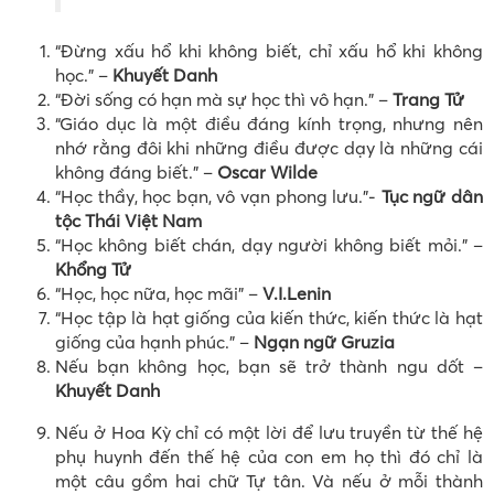
“Đừng xấu hổ khi không biết, chỉ xấu hổ khi không
học.” –
Khuyết Danh
“Đời sống có hạn mà sự học thì vô hạn.” –
Trang Tử
“Giáo dục là một điều đáng kính trọng, nhưng nên
nhớ rằng đôi khi những điều được dạy là những cái
không đáng biết.” –
Oscar Wilde
“Học thầy, học bạn, vô vạn phong lưu.”-
Tục ngữ dân
tộc Thái Việt Nam
“Học không biết chán, dạy người không biết mỏi.” –
Khổng Tử
“Học, học nữa, học mãi” –
V.I.Lenin
“Học tập là hạt giống của kiến thức, kiến thức là hạt
giống của hạnh phúc.” –
Ngạn ngữ Gruzia
Nếu bạn không học, bạn sẽ trở thành ngu dốt –
Khuyết Danh
Nếu ở Hoa Kỳ chỉ có một lời để lưu truyền từ thế hệ
phụ huynh đến thế hệ của con em họ thì đó chỉ là
một câu gồm hai chữ Tự tân. Và nếu ở mỗi thành