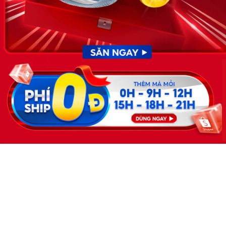
Giấy phép hoạt động dịch vụ
việc làm số 54/2019/SLĐTBXH-
GP do Sở lao động thương
binh và xã hội cấp ngày 30
tháng 12 năm 2019.