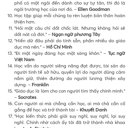
phố có một ngôi đền dành cho sự tự tân, thì đó là
ngôi trường học của nơi đó. –
Ellen Goodman
Học tập giúp mỗi chúng ta rèn luyện bản thân hoàn
thiện hơn.
“Hỏi một câu chỉ dốt chốc lát. Nhưng không hỏi sẽ
dốt nát cả đời.” –
Ngạn ngữ phương Tây
“Hiền dữ đâu phải do tính sẵn, phần nhiều do giáo
dục mà nên.” –
Hồ Chí Minh
“Đi một ngày đàng học một sàng khôn.” –
Tục ngữ
Việt Nam
Học vấn do người siêng năng đạt được, tài sản do
người tinh tế sở hữu, quyền lợi do người dũng cảm
nắm giữ, thiên đường do người lương thiện xây
dựng. –
Franklin
“Giáo dục là làm cho con người tìm thấy chính mình.”
–
Socrates
Con người ai mà chẳng cần học, ai mà chả cần cố
gắng để học và trở thành tài –
Khuyết Danh
“Học kiến thức phải giỏi suy nghĩ, suy nghĩ, lại suy
nghĩ. Chính nhờ cách ấy tôi đã trở thành nhà khoa