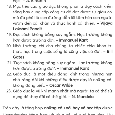
học.” –
A. Einstein
Mục tiêu của giáo dục không phải là dạy cách kiếm
sống hay cung cấp công cụ để đạt được sự giàu có,
mà đó phải là con đường dẫn lối tâm hồn con người
vươn đến cái chân và thực hành cái thiện. –
Vijaya
Lakshmi Pandit
Đọc sách không bằng suy ngẫm. Học trường không
hơn được trường đời. –
Immanuel Kant
Nhà trường chỉ cho chúng ta chiếc chìa khóa tri
thức, học trong cuộc sống là công việc cả đời. –
Bill
Gates
“Đọc sách không bằng suy ngẫm. Học trường không
hơn được trường đời”.
– Immanuel Kant
Giáo dục là một điều đáng kính trọng nhưng nên
nhớ rằng đôi khi những điều được dạy là những cái
không đáng biết. –
Oscar Wilde
Giáo dục là vũ khí mạnh nhất mà người ta có thể sử
dụng để thay đổi cả thế giới. –
N. Mandela
Trên đây là tổng hợp
những câu nói hay về học tập
được
News.timviec tổng hợp và chia sẻ lại quý bạn đọc. Hy