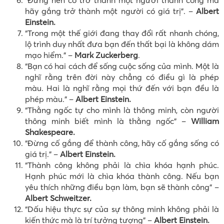
“Ðừng nên cố trở thành một người thành công mà
hãy gắng trở thành một người có giá trị”. –
Albert
Einstein.
“Trong một thế giới đang thay đổi rất nhanh chóng,
lộ trình duy nhất đưa bạn đến thất bại là không dám
mạo hiểm.” –
Mark Zuckerberg
.
“Bạn có hai cách để sống cuộc sống của mình. Một là
nghĩ rằng trên đời này chẳng có điều gì là phép
màu. Hai là nghĩ rằng mọi thứ đến với bạn đều là
phép màu.” –
Albert Einstein.
“Thằng ngốc tự cho mình là thông minh, còn người
thông minh biết mình là thằng ngốc” –
William
Shakespeare.
“Đừng cố gắng để thành công, hãy cố gắng sống có
giá trị.” –
Albert Einstein.
“Thành công không phải là chìa khóa hạnh phúc.
Hạnh phúc mới là chìa khóa thành công. Nếu bạn
yêu thích những điều bạn làm, bạn sẽ thành công” –
Albert Schweitzer.
“Dấu hiệu thực sự của sự thông minh không phải là
kiến thức mà là trí tưởng tượng” –
Albert Einstein.