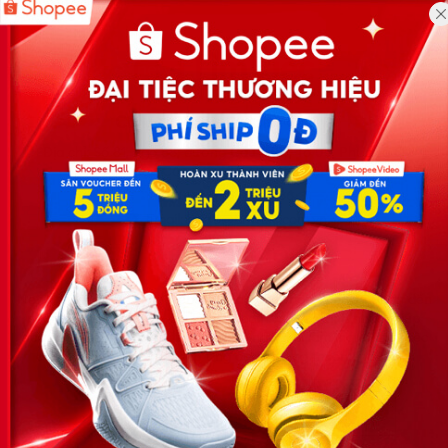
Công ty TNHH Eyeplus Online
Địa chỉ: Số 81, ngõ 68, đường Cầu Giấy, Tổ 05, Phường Quan
Hoa, Quận Cầu Giấy, TP Hà Nội, Việt Nam
SĐT: 0981 448 766
Email:
hotro@timviec.com.vn
VỀ CHÚNG TÔI
News.timviec.com.vn là website cung cấp thông tin liên quan đến
nhân sự, nghề nghiệp do Timviec.com.vn vận hành nhằm giúp
doanh nghiệp, nhân sự tuyển dụng, người đi làm, người tìm việc
cập nhật thông tin và đáp ứng được mong muốn của mình.
KẾT NỐI