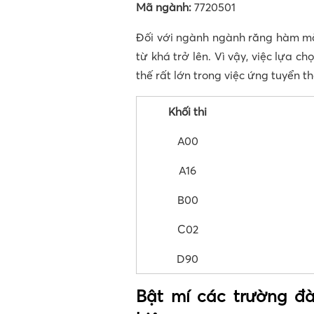
Mã ngành:
7720501
Đối với ngành ngành răng hàm mặt
từ khá trở lên. Vì vậy, việc lựa ch
thế rất lớn trong việc ứng tuyển t
Khối thi
A00
A16
B00
C02
D90
Bật mí các trường đ