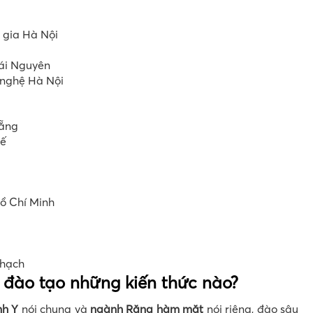
 gia Hà Nội
hái Nguyên
 nghệ Hà Nội
Nẵng
uế
ồ Chí Minh
Thạch
ào tạo những kiến thức nào?
nh Y
nói chung và
ngành Răng hàm mặt
nói riêng, đào sâu