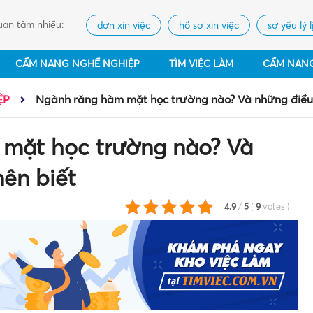
an tâm nhiều:
đơn xin việc
hồ sơ xin việc
sơ yếu lý l
CẨM NANG NGHỀ NGHIỆP
TÌM VIỆC LÀM
CẨM NAN
ỆP
Ngành răng hàm mặt học trường nào? Và những điều 
mặt học trường nào? Và
ên biết
4.9
/
5
(
9
votes
)