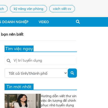
ịch
kỹ năng văn phòng
cách viết cv
G DOANH NGHIỆP
VIDEO
bạn nên biết
Tìm việc ngay
Tin mới nhất
Hướng dẫn viết thư xin
việc ấn tượng để chinh
phục nhà tuyển dụng