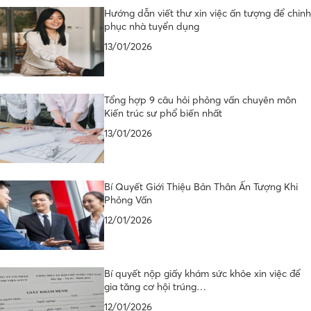
Hướng dẫn viết thư xin việc ấn tượng để chinh
phục nhà tuyển dụng
13/01/2026
Tổng hợp 9 câu hỏi phỏng vấn chuyên môn
Kiến trúc sư phổ biến nhất
13/01/2026
Bí Quyết Giới Thiệu Bản Thân Ấn Tượng Khi
Phỏng Vấn
12/01/2026
Bí quyết nộp giấy khám sức khỏe xin việc để
gia tăng cơ hội trúng…
12/01/2026