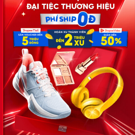
Công ty TNHH Eyeplus Online
Địa chỉ: Số 81, ngõ 68, đường Cầu Giấy, Tổ 05, Phường Quan
Hoa, Quận Cầu Giấy, TP Hà Nội, Việt Nam
SĐT: 0981 448 766
Email:
hotro@timviec.com.vn
VỀ CHÚNG TÔI
News.timviec.com.vn là website cung cấp thông tin liên quan đến
nhân sự, nghề nghiệp do Timviec.com.vn vận hành nhằm giúp
doanh nghiệp, nhân sự tuyển dụng, người đi làm, người tìm việc
cập nhật thông tin và đáp ứng được mong muốn của mình.
KẾT NỐI
Giấy phép hoạt động dịch vụ
việc làm số 54/2019/SLĐTBXH-
GP do Sở lao động thương
binh và xã hội cấp ngày 30