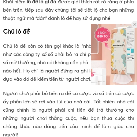
Khái niệm
lô đề là gì
đã được giải thích rất rõ ràng ở phía
bên trên, tiếp sau đây chúng tôi sẽ tiết lộ cho bạn những
thuật ngữ mà “dân” đánh lô đề hay sử dụng nhé!
Chủ lô đề
Chủ lô đề còn có tên gọi khác là “nhà cái”. Không giống
như các công ty xổ số phải bỏ ra chi phí để tổ chức quay
số mở thưởng, nhà cái không cần phải bỏ ra một đồng phí
nào hết. Họ chỉ là người đứng ra ghi lại kết quả xổ số và
dựa vào đó để kiếm tiền từ người chơi.
Người chơi phải bỏ tiền ra để cá cược và số tiền cá cược
ấy phần lớn sẽ rơi vào túi của nhà cái. Tất nhiên, nhà cái
cũng chính là người phải chi tiền để trả thưởng cho
những người chơi thắng cuộc, nếu bạn thua cuộc thì
chẳng khác nào dâng tiền của mình để làm giàu cho
người!