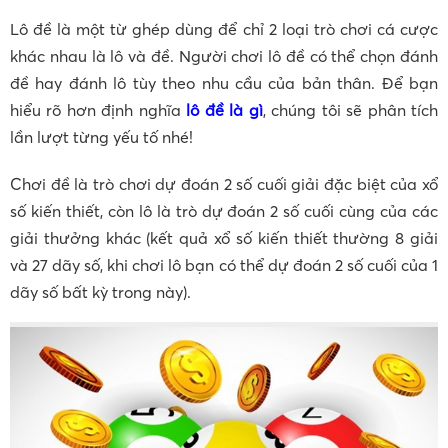
Lô đề là một từ ghép dùng để chỉ 2 loại trò chơi cá cược
khác nhau là lô và đề. Người chơi lô đề có thể chọn đánh
đề hay đánh lô tùy theo nhu cầu của bản thân. Để bạn
hiểu rõ hơn định nghĩa
lô đề là gì
, chúng tôi sẽ phân tích
lần lượt từng yếu tố nhé!
Chơi đề là trò chơi dự đoán 2 số cuối giải đặc biệt của xổ
số kiến thiết, còn lô là trò dự đoán 2 số cuối cùng của các
giải thưởng khác (kết quả xổ số kiến thiết thường 8 giải
và 27 dãy số, khi chơi lô bạn có thể dự đoán 2 số cuối của 1
dãy số bất kỳ trong này).