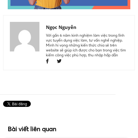
Ngọc Nguyễn
Với gần 6 năm kinh nghiệm làm việc trong lĩnh
vực tuyển dụng việc làm, tư vấn nghề nghiệp.
Mình hi vọng những kiến thức chia sẻ trên
website sẽ giúp ích được cho bạn trong việc tìm
kiếm công việc phù hợp, thu nhập hấp dẫn
Bài viết liên quan