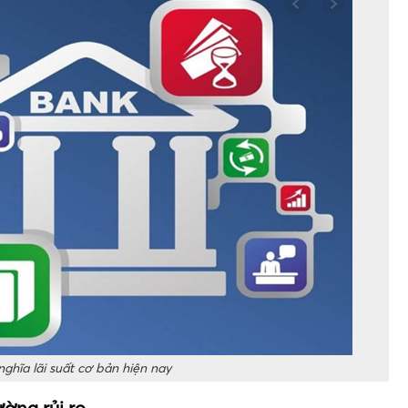
nghĩa lãi suất cơ bản hiện nay
ờng rủi ro