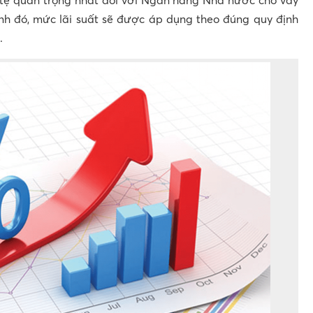
n tệ quan trọng nhất đối với Ngân hàng Nhà nước cho vay
nh đó, mức lãi suất sẽ được áp dụng theo đúng quy định
.