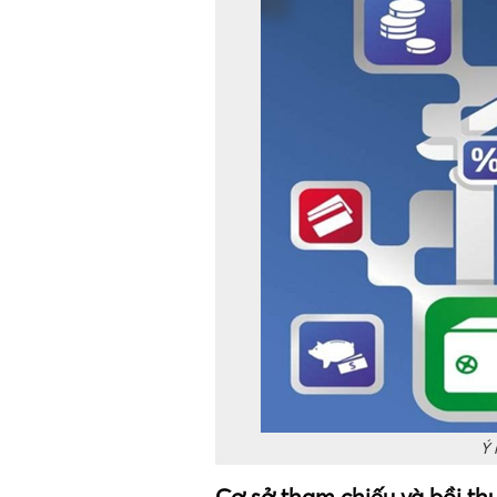
Ý 
Cơ sở tham chiếu và bồi thư