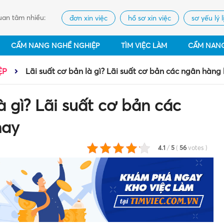
an tâm nhiều:
đơn xin việc
hồ sơ xin việc
sơ yếu lý l
CẨM NANG NGHỀ NGHIỆP
TÌM VIỆC LÀM
CẨM NAN
ỆP
Lãi suất cơ bản là gì? Lãi suất cơ bản các ngân hàng
à gì? Lãi suất cơ bản các
nay
4.1
/
5
(
56
votes
)