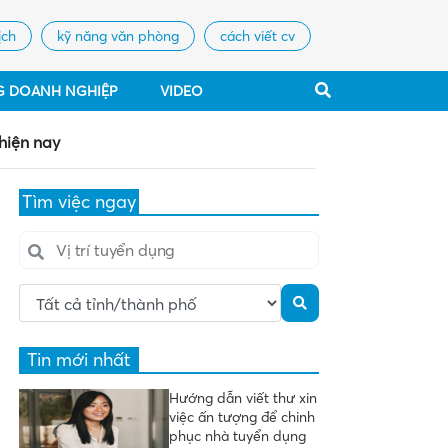
ịch
kỹ năng văn phòng
cách viết cv
G DOANH NGHIỆP
VIDEO
 hiện nay
Tìm việc ngay
Tin mới nhất
Hướng dẫn viết thư xin
việc ấn tượng để chinh
phục nhà tuyển dụng