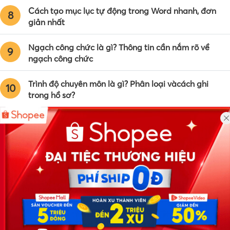
Cách tạo mục lục tự động trong Word nhanh, đơn
8
giản nhất
Ngạch công chức là gì? Thông tin cần nắm rõ về
9
ngạch công chức
Trình độ chuyên môn là gì? Phân loại vàcách ghi
10
trong hồ sơ?
Công ty TNHH Eyeplus Online
Địa chỉ: Số 81, ngõ 68, đường Cầu Giấy, Tổ 05, Phường Quan
Hoa, Quận Cầu Giấy, TP Hà Nội, Việt Nam
SĐT: 0981 448 766
Email:
hotro@timviec.com.vn