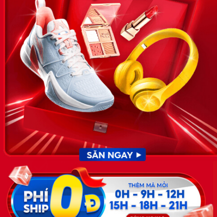
VỀ CHÚNG TÔI
News.timviec.com.vn là website cung cấp thông tin liên quan đến
nhân sự, nghề nghiệp do Timviec.com.vn vận hành nhằm giúp
doanh nghiệp, nhân sự tuyển dụng, người đi làm, người tìm việc
cập nhật thông tin và đáp ứng được mong muốn của mình.
KẾT NỐI
Giấy phép hoạt động dịch vụ
việc làm số 54/2019/SLĐTBXH-
GP do Sở lao động thương
binh và xã hội cấp ngày 30
tháng 12 năm 2019.