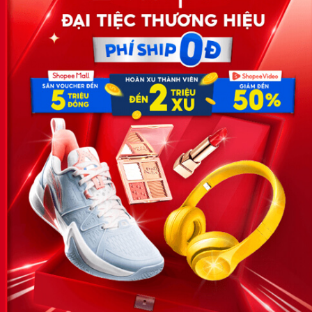
Công ty TNHH Eyeplus Online
Địa chỉ: Số 81, ngõ 68, đường Cầu Giấy, Tổ 05, Phường Quan
Hoa, Quận Cầu Giấy, TP Hà Nội, Việt Nam
SĐT: 0981 448 766
Email:
hotro@timviec.com.vn
VỀ CHÚNG TÔI
News.timviec.com.vn là website cung cấp thông tin liên quan đến
nhân sự, nghề nghiệp do Timviec.com.vn vận hành nhằm giúp
doanh nghiệp, nhân sự tuyển dụng, người đi làm, người tìm việc
cập nhật thông tin và đáp ứng được mong muốn của mình.
KẾT NỐI
Giấy phép hoạt động dịch vụ
việc làm số 54/2019/SLĐTBXH-
GP do Sở lao động thương
binh và xã hội cấp ngày 30