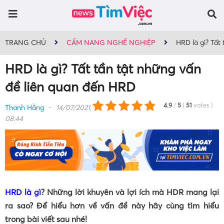
TRANG CHỦ
CẨM NANG NGHỀ NGHIỆP
HRD là gì? Tất
HRD là gì? Tất tần tật những vấn
đề liên quan đến HRD
4.9
/
5
(
51
votes
)
Thanh Hằng
14/07/2021,
08:44
HRD là gì
? Những lời khuyên và lợi ích mà HDR mang lại
ra sao? Để hiểu hơn về vấn đề này hãy cùng tìm hiểu
trong bài viết sau nhé!