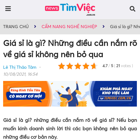
TRANG CHỦ
CẨM NANG NGHỀ NGHIỆP
Giá sỉ là gì? 
Giá sỉ là gì? Những điều cần nắm rõ
về giá sỉ không nên bỏ qua
4.7
/
5
(
21
votes
)
Lê Thị Thảo Tâm
10/08/2021, 16:54
Giá sỉ là gì? những điều cần nắm rõ về giá sỉ? Nếu bạn
muốn kinh doanh sinh lời thì các bạn không nên bỏ qua
những điều cơ bản này.