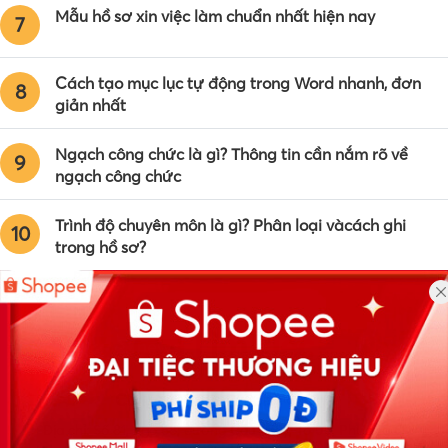
Mẫu hồ sơ xin việc làm chuẩn nhất hiện nay
7
Cách tạo mục lục tự động trong Word nhanh, đơn
8
giản nhất
Ngạch công chức là gì? Thông tin cần nắm rõ về
9
ngạch công chức
Trình độ chuyên môn là gì? Phân loại vàcách ghi
10
trong hồ sơ?
Công ty TNHH Eyeplus Online
Địa chỉ: Số 81, ngõ 68, đường Cầu Giấy, Tổ 05, Phường Quan