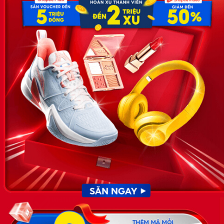
Hoa, Quận Cầu Giấy, TP Hà Nội, Việt Nam
SĐT: 0981 448 766
Email:
hotro@timviec.com.vn
VỀ CHÚNG TÔI
News.timviec.com.vn là website cung cấp thông tin liên quan đến
nhân sự, nghề nghiệp do Timviec.com.vn vận hành nhằm giúp
doanh nghiệp, nhân sự tuyển dụng, người đi làm, người tìm việc
cập nhật thông tin và đáp ứng được mong muốn của mình.
KẾT NỐI
Giấy phép hoạt động dịch vụ
việc làm số 54/2019/SLĐTBXH-
GP do Sở lao động thương
binh và xã hội cấp ngày 30
tháng 12 năm 2019.