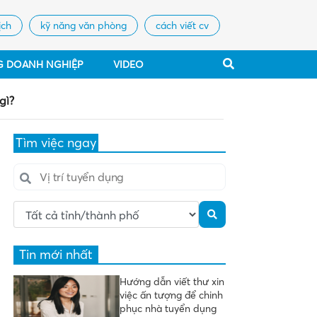
ịch
kỹ năng văn phòng
cách viết cv
G DOANH NGHIỆP
VIDEO
gì?
Tìm việc ngay
Tin mới nhất
Hướng dẫn viết thư xin
việc ấn tượng để chinh
phục nhà tuyển dụng