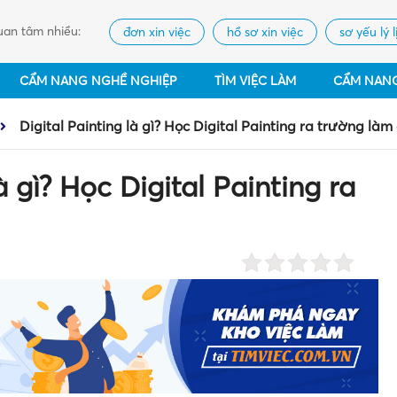
an tâm nhiều:
đơn xin việc
hồ sơ xin việc
sơ yếu lý l
CẨM NANG NGHỀ NGHIỆP
TÌM VIỆC LÀM
CẨM NAN
Digital Painting là gì? Học Digital Painting ra trường làm 
à gì? Học Digital Painting ra