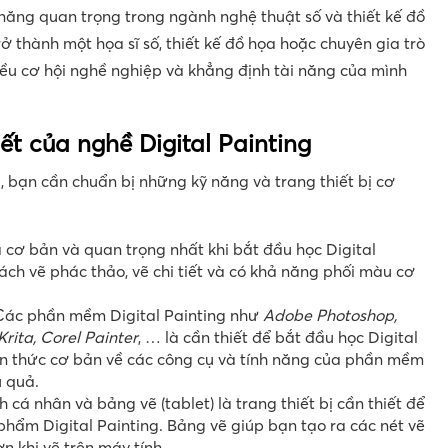
ỹ năng quan trọng trong ngành nghệ thuật số và thiết kế đồ
rở thành một họa sĩ số, thiết kế đồ họa hoặc chuyên gia trò
iều cơ hội nghề nghiệp và khẳng định tài năng của mình
t của nghề Digital Painting
, bạn cần chuẩn bị những kỹ năng và trang thiết bị cơ
à cơ bản và quan trọng nhất khi bắt đầu học Digital
cách vẽ phác thảo, vẽ chi tiết và có khả năng phối màu cơ
 Các phần mềm Digital Painting như
Adobe Photoshop,
Krita, Corel Painter
, … là cần thiết để bắt đầu học Digital
iến thức cơ bản về các công cụ và tính năng của phần mềm
u quả.
h cá nhân và bảng vẽ (tablet) là trang thiết bị cần thiết để
 phẩm Digital Painting. Bảng vẽ giúp bạn tạo ra các nét vẽ
n khi vẽ trên máy tính.