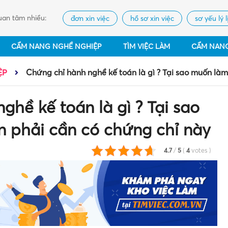
an tâm nhiều:
đơn xin việc
hồ sơ xin việc
sơ yếu lý l
CẨM NANG NGHỀ NGHIỆP
TÌM VIỆC LÀM
CẨM NAN
ỆP
Chứng chỉ hành nghề kế toán là gì ? Tại sao muốn làm
ghề kế toán là gì ? Tại sao
n phải cần có chứng chỉ này
4.7
/
5
(
4
votes
)