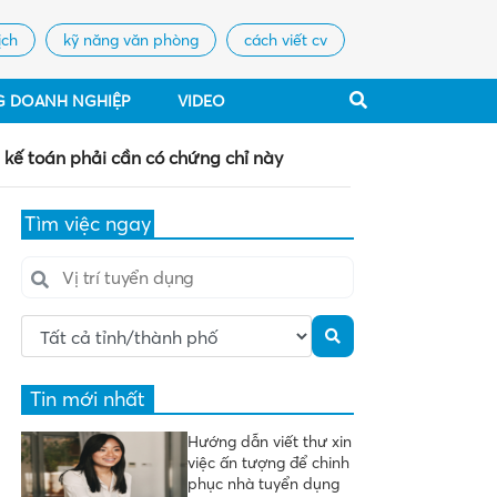
ịch
kỹ năng văn phòng
cách viết cv
G DOANH NGHIỆP
VIDEO
 kế toán phải cần có chứng chỉ này
Tìm việc ngay
Tin mới nhất
Hướng dẫn viết thư xin
việc ấn tượng để chinh
phục nhà tuyển dụng