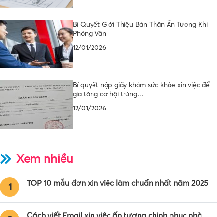
Bí Quyết Giới Thiệu Bản Thân Ấn Tượng Khi
Phỏng Vấn
12/01/2026
Bí quyết nộp giấy khám sức khỏe xin việc để
gia tăng cơ hội trúng…
12/01/2026
Xem nhiều
TOP 10 mẫu đơn xin việc làm chuẩn nhất năm 2025
1
Cách viết Email xin việc ấn tượng chinh phục nhà