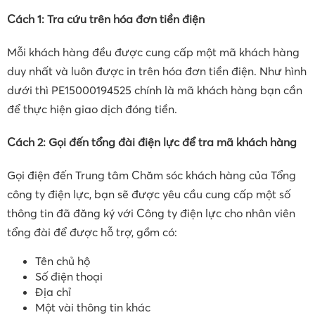
Cách 1: Tra cứu trên hóa đơn tiền điện
Mỗi khách hàng đều được cung cấp một mã khách hàng
duy nhất và luôn được in trên hóa đơn tiền điện. Như hình
dưới thì PE15000194525 chính là mã khách hàng bạn cần
để thực hiện giao dịch đóng tiền.
Cách 2:
Gọi đến tổng đài điện lực để tra mã khách hàng
Gọi điện đến Trung tâm Chăm sóc khách hàng của Tổng
công ty điện lực, bạn sẽ được yêu cầu cung cấp một số
thông tin đã đăng ký với Công ty điện lực cho nhân viên
tổng đài để được hỗ trợ, gồm có:
Tên chủ hộ
Số điện thoại
Địa chỉ
Một vài thông tin khác