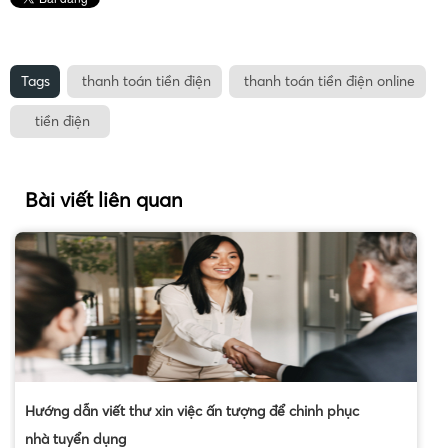
Tags
thanh toán tiền điện
thanh toán tiền điện online
tiền điện
Bài viết liên quan
Hướng dẫn viết thư xin việc ấn tượng để chinh phục
nhà tuyển dụng