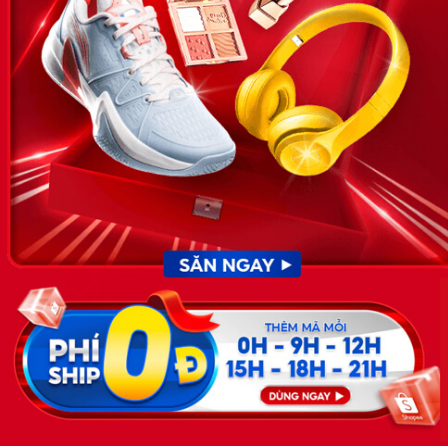
News.timviec.com.vn là website cung cấp thông tin liên quan đến
nhân sự, nghề nghiệp do Timviec.com.vn vận hành nhằm giúp
doanh nghiệp, nhân sự tuyển dụng, người đi làm, người tìm việc
cập nhật thông tin và đáp ứng được mong muốn của mình.
KẾT NỐI
Giấy phép hoạt động dịch vụ
việc làm số 54/2019/SLĐTBXH-
GP do Sở lao động thương
binh và xã hội cấp ngày 30
tháng 12 năm 2019.