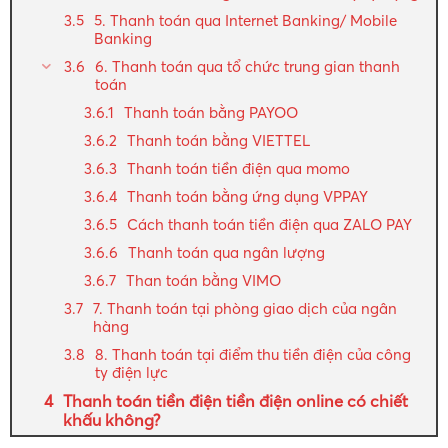
5. Thanh toán qua Internet Banking/ Mobile
Banking
6. Thanh toán qua tổ chức trung gian thanh
toán
Thanh toán bằng PAYOO
Thanh toán bằng VIETTEL
Thanh toán tiền điện qua momo
Thanh toán bằng ứng dụng VPPAY
Cách thanh toán tiền điện qua ZALO PAY
Thanh toán qua ngân lượng
Than toán bằng VIMO
7. Thanh toán tại phòng giao dịch của ngân
hàng
8. Thanh toán tại điểm thu tiền điện của công
ty điện lực
Thanh toán tiền điện tiền điện online có chiết
khấu không?