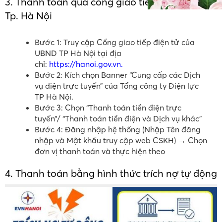
3. Thanh toán qua cổng giao tiếp của UBND
Tp. Hà Nội
Bước 1: Truy cập Cổng giao tiếp điện tử của
UBND TP Hà Nội tại địa
chỉ:
https://hanoi.gov.vn.
Bước 2: Kích chọn Banner “Cung cấp các Dịch
vụ điện trực tuyến” của Tổng công ty Điện lực
TP Hà Nội.
Bước 3: Chọn “Thanh toán tiền điện trực
tuyến”/ “Thanh toán tiền điện và Dịch vụ khác”
Bước 4: Đăng nhập hệ thống (Nhập Tên đăng
nhập và Mật khẩu truy cập web CSKH) → Chọn
đơn vị thanh toán và thực hiện theo
4. Thanh toán bằng hình thức trích nợ tự động