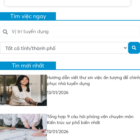
Tìm việc ngay
Tin mới nhất
Hướng dẫn viết thư xin việc ấn tượng để chinh
phục nhà tuyển dụng
13/01/2026
Tổng hợp 9 câu hỏi phỏng vấn chuyên môn
Kiến trúc sư phổ biến nhất
13/01/2026