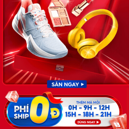
News.timviec.com.vn là website cung cấp thông tin liên quan đến
nhân sự, nghề nghiệp do Timviec.com.vn vận hành nhằm giúp
doanh nghiệp, nhân sự tuyển dụng, người đi làm, người tìm việc
cập nhật thông tin và đáp ứng được mong muốn của mình.
KẾT NỐI
Giấy phép hoạt động dịch vụ
việc làm số 54/2019/SLĐTBXH-
GP do Sở lao động thương
binh và xã hội cấp ngày 30
tháng 12 năm 2019.