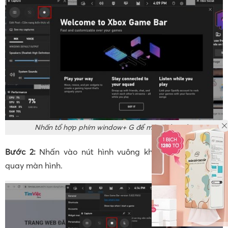
Nhấn tổ hợp phím window+ G để mở phần mềm
Bước 2:
Nhấn vào nút hình vuông khi muốn tạm dừng
quay màn hình.