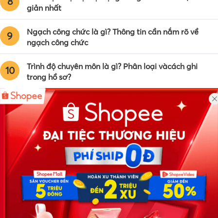
8
giản nhất
Ngạch công chức là gì? Thông tin cần nắm rõ về
9
ngạch công chức
Trình độ chuyên môn là gì? Phân loại vàcách ghi
10
trong hồ sơ?
Công ty TNHH Eyeplus Online
Địa chỉ: Số 81, ngõ 68, đường Cầu Giấy, Tổ 05, Phường Quan
Hoa, Quận Cầu Giấy, TP Hà Nội, Việt Nam
SĐT: 0981 448 766
Email:
hotro@timviec.com.vn
VỀ CHÚNG TÔI