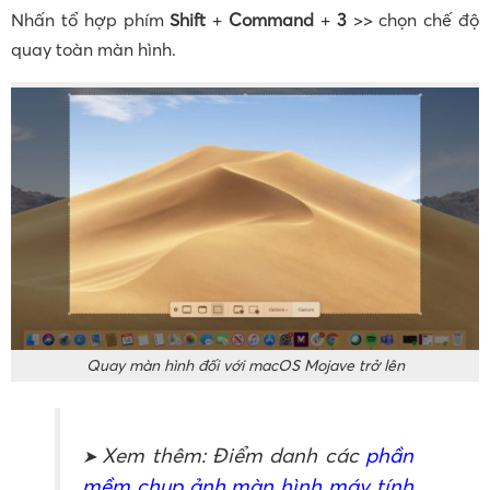
Nhấn tổ hợp phím
Shift
+
Command
+
3
>> chọn chế độ
quay toàn màn hình.
Quay màn hình đối với macOS Mojave trở lên
Xem thêm: Điểm danh các
phần
➤
mềm chụp ảnh màn hình máy tính