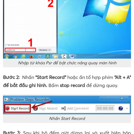
Nhập từ khóa Psr để bật chức năng quay màn hình
Bước 2:
Nhấn
“Start Record”
hoặc ấn tổ hợp phím
“Alt + A”
để bắt đầu ghi hình.
Bấm
stop record
để dừng quay.
Nhấn Start Record
Bước 3:
Sau khi bộ đếm giờ dừng lại và xuất hiện hộp