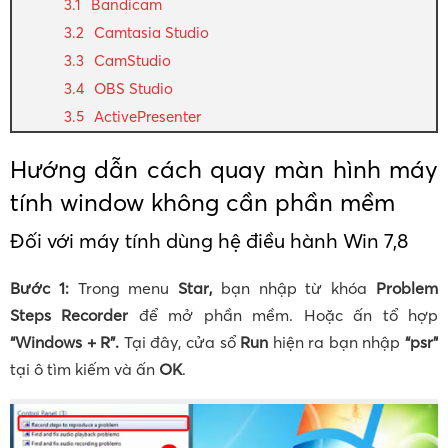
Bandicam
Camtasia Studio
CamStudio
OBS Studio
ActivePresenter
Hướng dẫn cách quay màn hình máy
tính window không cần phần mềm
Đối với máy tính dùng hệ điều hành Win 7,8
Bước 1:
Trong menu
Star,
bạn nhập từ khóa
Problem
Steps Recorder
để mở phần mềm. Hoặc ấn tổ hợp
“Windows + R”.
Tại đây, cửa sổ
Run
hiện ra bạn nhập
“psr”
tại ô tìm kiếm và ấn
OK
.