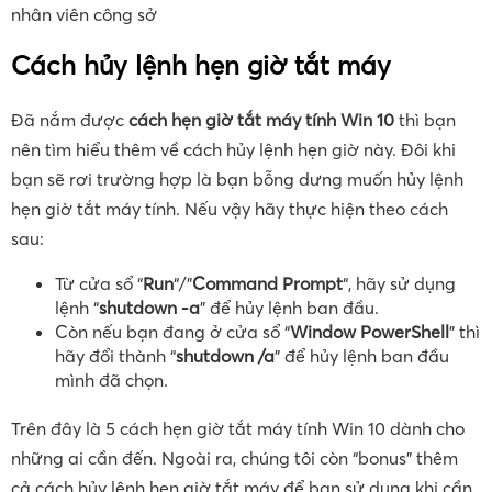
nhân viên công sở
Cách hủy lệnh hẹn giờ tắt máy
Đã nắm được
cách hẹn giờ tắt máy tính Win 10
thì bạn
nên tìm hiểu thêm về cách hủy lệnh hẹn giờ này. Đôi khi
bạn sẽ rơi trường hợp là bạn bỗng dưng muốn hủy lệnh
hẹn giờ tắt máy tính. Nếu vậy hãy thực hiện theo cách
sau:
Từ cửa sổ “
Run
“/”
Command Prompt
“, hãy sử dụng
lệnh “
shutdown -a
” để hủy lệnh ban đầu.
Còn nếu bạn đang ở cửa sổ “
Window PowerShell
” thì
hãy đổi thành “
shutdown /a
” để hủy lệnh ban đầu
mình đã chọn.
Trên đây là 5 cách hẹn giờ tắt máy tính Win 10 dành cho
những ai cần đến. Ngoài ra, chúng tôi còn “bonus” thêm
cả cách hủy lệnh hẹn giờ tắt máy để bạn sử dụng khi cần