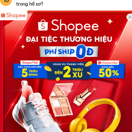
trong hồ sơ?
Công ty TNHH Eyeplus Online
Địa chỉ: Số 81, ngõ 68, đường Cầu Giấy, Tổ 05, Phường Quan
Hoa, Quận Cầu Giấy, TP Hà Nội, Việt Nam
SĐT: 0981 448 766
Email:
hotro@timviec.com.vn
VỀ CHÚNG TÔI
News.timviec.com.vn là website cung cấp thông tin liên quan đến
nhân sự, nghề nghiệp do Timviec.com.vn vận hành nhằm giúp
doanh nghiệp, nhân sự tuyển dụng, người đi làm, người tìm việc
cập nhật thông tin và đáp ứng được mong muốn của mình.
KẾT NỐI