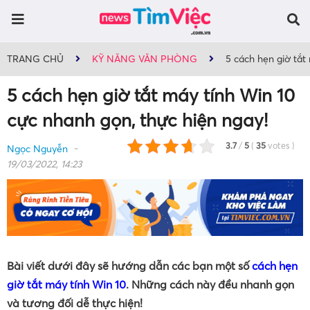
TRANG CHỦ
KỸ NĂNG VĂN PHÒNG
5 cách hẹn giờ tắt
5 cách hẹn giờ tắt máy tính Win 10
cực nhanh gọn, thực hiện ngay!
3.7
/
5
(
35
votes
)
Ngọc Nguyễn
19/03/2022, 14:23
Bài viết dưới đây sẽ hướng dẫn các bạn một số
cách hẹn
giờ tắt máy tính Win 10
. Những cách này đều nhanh gọn
và tương đối dễ thực hiện!