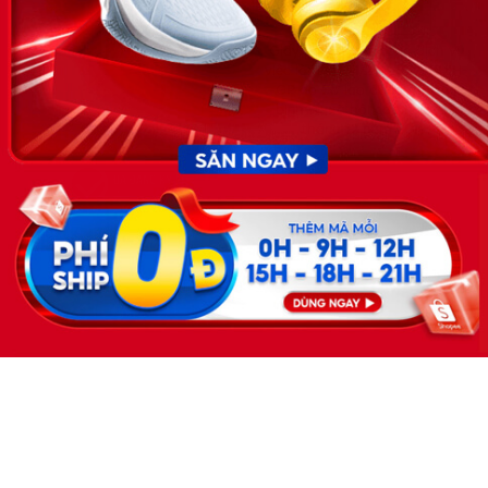
Giấy phép hoạt động dịch vụ
việc làm số 54/2019/SLĐTBXH-
GP do Sở lao động thương
binh và xã hội cấp ngày 30
tháng 12 năm 2019.