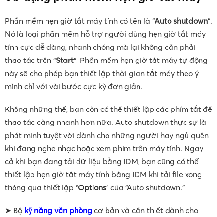
Phần mềm hẹn giờ tắt máy tính có tên là “
Auto shutdown
“.
Nó là loại phần mềm hỗ trợ người dùng hẹn giờ tắt máy
tính cực dễ dàng, nhanh chóng mà lại không cần phải
thao tác trên “
Start
“. Phần mềm hẹn giờ tắt máy tự động
này sẽ cho phép bạn thiết lập thời gian tắt máy theo ý
mình chỉ với vài bước cực kỳ đơn giản.
Không những thế, bạn còn có thể thiết lập các phím tắt để
thao tác càng nhanh hơn nữa. Auto shutdown thực sự là
phát minh tuyệt vời dành cho những người hay ngủ quên
khi đang nghe nhạc hoặc xem phim trên máy tính. Ngay
cả khi bạn đang tải dữ liệu bằng IDM, bạn cũng có thể
thiết lập hẹn giờ tắt máy tính bằng IDM khi tải file xong
thông qua thiết lập “
Options
” của “Auto shutdown.”
➤ Bộ
kỹ năng văn phòng
cơ bản và cần thiết dành cho