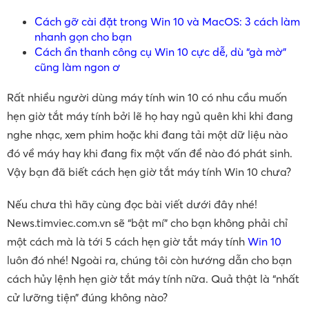
Cách gỡ cài đặt trong Win 10 và MacOS: 3 cách làm
nhanh gọn cho bạn
Cách ẩn thanh công cụ Win 10 cực dễ, dù “gà mờ”
cũng làm ngon ơ
Rất nhiều người dùng máy tính win 10 có nhu cầu muốn
hẹn giờ tắt máy tính bởi lẽ họ hay ngủ quên khi khi đang
nghe nhạc, xem phim hoặc khi đang tải một dữ liệu nào
đó về máy hay khi đang fix một vấn đề nào đó phát sinh.
Vậy bạn đã biết cách hẹn giờ tắt máy tính Win 10 chưa?
Nếu chưa thì hãy cùng đọc bài viết dưới đây nhé!
News.timviec.com.vn sẽ “bật mí” cho bạn không phải chỉ
một cách mà là tới 5 cách hẹn giờ tắt máy tính
Win 10
luôn đó nhé! Ngoài ra, chúng tôi còn hướng dẫn cho bạn
cách hủy lệnh hẹn giờ tắt máy tính nữa. Quả thật là “nhất
cử lưỡng tiện” đúng không nào?