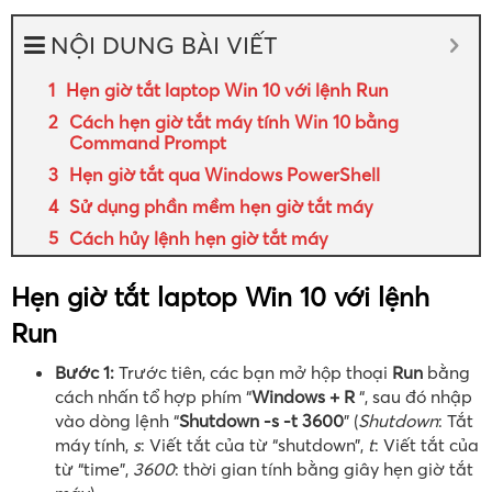
NỘI DUNG BÀI VIẾT
Hẹn giờ tắt laptop Win 10 với lệnh Run
Cách hẹn giờ tắt máy tính Win 10 bằng
Command Prompt
Hẹn giờ tắt qua Windows PowerShell
Sử dụng phần mềm hẹn giờ tắt máy
Cách hủy lệnh hẹn giờ tắt máy
Hẹn giờ tắt laptop Win 10 với lệnh
Run
Bước 1:
Trước tiên, các bạn mở hộp thoại
Run
bằng
cách nhấn tổ hợp phím “
Windows + R
“, sau đó nhập
vào dòng lệnh “
Shutdown -s -t 3600
” (
Shutdown
: Tắt
máy tính,
s
: Viết tắt của từ “shutdown”,
t
: Viết tắt của
từ “time”,
3600
: thời gian tính bằng giây hẹn giờ tắt