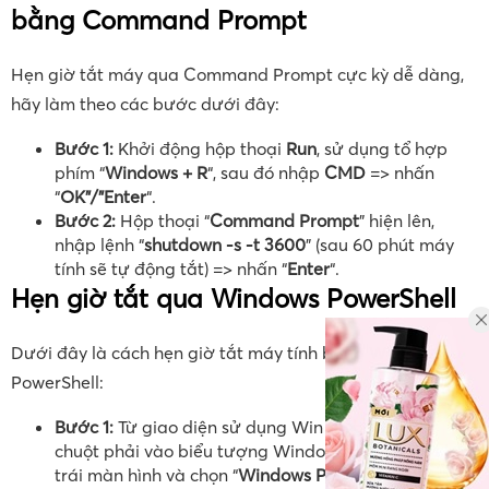
bằng Command Prompt
Hẹn giờ tắt máy qua Command Prompt cực kỳ dễ dàng,
hãy làm theo các bước dưới đây:
Bước 1:
Khởi động hộp thoại
Run
, sử dụng tổ hợp
phím “
Windows + R
“, sau đó nhập
CMD
=> nhấn
“
OK”/”Enter
“.
Bước 2:
Hộp thoại “
Command Prompt
” hiện lên,
nhập lệnh “
shutdown -s -t 3600
” (sau 60 phút máy
tính sẽ tự động tắt) => nhấn “
Enter
“.
Hẹn giờ tắt qua Windows PowerShell
Dưới đây là cách hẹn giờ tắt máy tính bằng Windows
PowerShell:
Bước 1:
Từ giao diện sử dụng Win 10, bạn nhấp
chuột phải vào biểu tượng Windows ở góc dưới bên
trái màn hình và chọn “
Windows PowerShell
“.