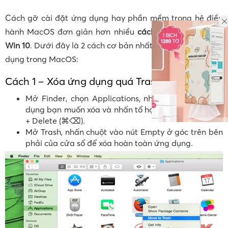
Cách gỡ cài đặt ứng dụng hay phần mềm trong hệ điều
hành MacOS đơn giản hơn nhiều
cách gỡ cài đặt trong
Win 10
. Dưới đây là 2 cách cơ bản nhất để gỡ cài đặt ứng
dụng trong MacOS:
Cách 1 – Xóa ứng dụng quá Trash
Mở Finder, chọn Applications, nhấn chuột vào ứng
dụng bạn muốn xóa và nhấn tổ hợp phím Command
+ Delete (⌘⌫).
Mở Trash, nhấn chuột vào nút Empty ở góc trên bên
phải của cửa sổ để xóa hoàn toàn ứng dụng.