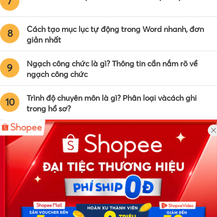
7
Cách tạo mục lục tự động trong Word nhanh, đơn
8
giản nhất
Ngạch công chức là gì? Thông tin cần nắm rõ về
9
ngạch công chức
Trình độ chuyên môn là gì? Phân loại vàcách ghi
10
trong hồ sơ?
Công ty TNHH Eyeplus Online
Địa chỉ: Số 81, ngõ 68, đường Cầu Giấy, Tổ 05, Phường Quan
Hoa, Quận Cầu Giấy, TP Hà Nội, Việt Nam