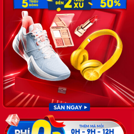
SĐT: 0981 448 766
Email:
hotro@timviec.com.vn
VỀ CHÚNG TÔI
News.timviec.com.vn là website cung cấp thông tin liên quan đến
nhân sự, nghề nghiệp do Timviec.com.vn vận hành nhằm giúp
doanh nghiệp, nhân sự tuyển dụng, người đi làm, người tìm việc
cập nhật thông tin và đáp ứng được mong muốn của mình.
KẾT NỐI
Giấy phép hoạt động dịch vụ
việc làm số 54/2019/SLĐTBXH-
GP do Sở lao động thương
binh và xã hội cấp ngày 30
tháng 12 năm 2019.