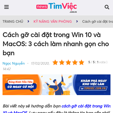
TRANG CHỦ
KỸ NĂNG VĂN PHÒNG
Cách gỡ cài đặt t
Cách gỡ cài đặt trong Win 10 và
MacOS: 3 cách làm nhanh gọn cho
bạn
5
/
5
(
1
vote
)
Ngọc Nguyễn
17/02/2020,
14:42
Bài viết này sẽ hướng dẫn bạn
cách gỡ cài đặt trong Win
10 và MacOS
. Lưu ngay nếu đây là thông tin bạn cần nhé!