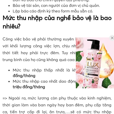
Bảo vệ tài sản, con người của đơn vị chủ quản.
Lập báo cáo định kỳ theo form mẫu sẵn có.
Mức thu nhập của nghề bảo vệ là bao
nhiêu?
Công việc bảo vệ phải thường xuyên làm việc ngoài trời
với khối lượng công việc lợn, chịu nhiều ảnh hưởng từ
thời tiết hay phải trực đêm. Tuy nhiên, mức thu nhập
trung bình của họ cũng không quá cao:
Mức thu nhập thấp nhất là khoảng
4 – 5 triệu
đồng/tháng
Mức thu nhập cao nhất dao động khoảng từ
10 – 11
triệu đồng/tháng
=> Ngoài ra, mức lương còn phụ thuộc vào kinh nghiệm,
thời gian làm vào ban ngày hay ban đêm, phụ cấp tăng
ca, tiền trợ cấp đi lại, ăn trưa,….sẽ có mức thu nhập