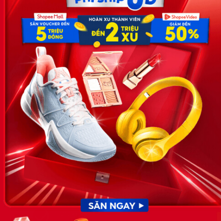
Địa chỉ: Số 81, ngõ 68, đường Cầu Giấy, Tổ 05, Phường Quan
Hoa, Quận Cầu Giấy, TP Hà Nội, Việt Nam
SĐT: 0981 448 766
Email:
hotro@timviec.com.vn
VỀ CHÚNG TÔI
News.timviec.com.vn là website cung cấp thông tin liên quan đến
nhân sự, nghề nghiệp do Timviec.com.vn vận hành nhằm giúp
doanh nghiệp, nhân sự tuyển dụng, người đi làm, người tìm việc
cập nhật thông tin và đáp ứng được mong muốn của mình.
KẾT NỐI
Giấy phép hoạt động dịch vụ
việc làm số 54/2019/SLĐTBXH-
GP do Sở lao động thương
binh và xã hội cấp ngày 30
tháng 12 năm 2019.