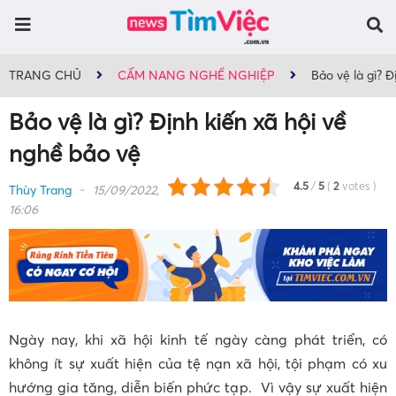
TRANG CHỦ
CẨM NANG NGHỀ NGHIỆP
Bảo vệ là gì? Đ
Bảo vệ là gì? Định kiến xã hội về
nghề bảo vệ
4.5
/
5
(
2
votes
)
Thùy Trang
15/09/2022,
16:06
Ngày nay, khi xã hội kinh tế ngày càng phát triển, có
không ít sự xuất hiện của tệ nạn xã hội, tội phạm có xu
hướng gia tăng, diễn biến phức tạp. Vì vậy sự xuất hiện