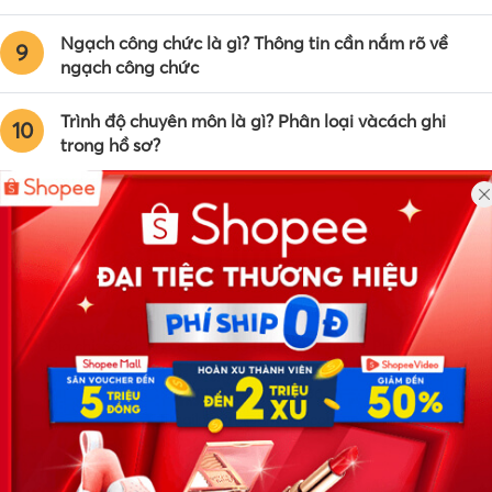
Ngạch công chức là gì? Thông tin cần nắm rõ về
9
ngạch công chức
Trình độ chuyên môn là gì? Phân loại vàcách ghi
10
trong hồ sơ?
Công ty TNHH Eyeplus Online
Địa chỉ: Số 81, ngõ 68, đường Cầu Giấy, Tổ 05, Phường Quan
Hoa, Quận Cầu Giấy, TP Hà Nội, Việt Nam
SĐT: 0981 448 766
Email:
hotro@timviec.com.vn
VỀ CHÚNG TÔI