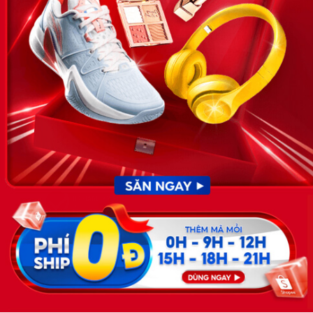
News.timviec.com.vn là website cung cấp thông tin liên quan đến
nhân sự, nghề nghiệp do Timviec.com.vn vận hành nhằm giúp
doanh nghiệp, nhân sự tuyển dụng, người đi làm, người tìm việc
cập nhật thông tin và đáp ứng được mong muốn của mình.
KẾT NỐI
Giấy phép hoạt động dịch vụ
việc làm số 54/2019/SLĐTBXH-
GP do Sở lao động thương
binh và xã hội cấp ngày 30
tháng 12 năm 2019.