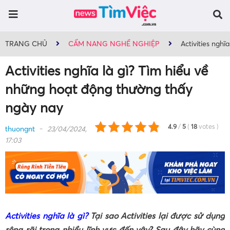
TRANG CHỦ
CẨM NANG NGHỀ NGHIỆP
Activities ngh
Activities nghĩa là gì? Tìm hiểu về
những hoạt động thường thấy
ngày nay
4.9
/
5
(
18
votes
)
thuongnt
23/04/2024,
17:03
Activities nghĩa là gì?
Tại sao Activities lại được sử dụng
rộng rãi trong nhiều lĩnh vực đến vậy? Sau đây hãy cùng