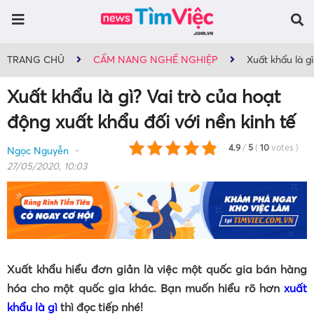
TRANG CHỦ
CẨM NANG NGHỀ NGHIỆP
Xuất khẩu là gì
Xuất khẩu là gì? Vai trò của hoạt
động xuất khẩu đối với nền kinh tế
4.9
/
5
(
10
votes
)
Ngọc Nguyễn
27/05/2020, 10:03
Xuất khẩu hiểu đơn giản là việc một quốc gia bán hàng
hóa cho một quốc gia khác. Bạn muốn hiểu rõ hơn
xuất
khẩu là gì
thì đọc tiếp nhé!