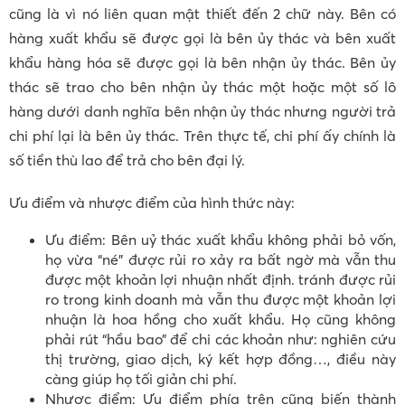
cũng là vì nó liên quan mật thiết đến 2 chữ này. Bên có
hàng xuất khẩu sẽ được gọi là bên ủy thác và bên xuất
khẩu hàng hóa sẽ được gọi là bên nhận ủy thác. Bên ủy
thác sẽ trao cho bên nhận ủy thác một hoặc một số lô
hàng dưới danh nghĩa bên nhận ủy thác nhưng người trả
chi phí lại là bên ủy thác. Trên thực tế, chi phí ấy chính là
số tiền thù lao để trả cho bên đại lý.
Ưu điểm và nhược điểm của hình thức này:
Ưu điểm: Bên uỷ thác xuất khẩu không phải bỏ vốn,
họ vừa “né” được rủi ro xảy ra bất ngờ mà vẫn thu
được một khoản lợi nhuận nhất định. tránh được rủi
ro trong kinh doanh mà vẫn thu được một khoản lợi
nhuận là hoa hồng cho xuất khẩu. Họ cũng không
phải rút “hầu bao” để chi các khoản như: nghiên cứu
thị trường, giao dịch, ký kết hợp đồng…, điều này
càng giúp họ tối giản chi phí.
Nhược điểm: Ưu điểm phía trên cũng biến thành