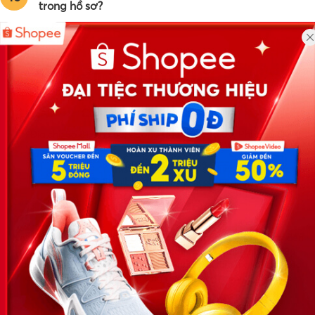
trong hồ sơ?
Công ty TNHH Eyeplus Online
Địa chỉ: Số 81, ngõ 68, đường Cầu Giấy, Tổ 05, Phường Quan
Hoa, Quận Cầu Giấy, TP Hà Nội, Việt Nam
SĐT: 0981 448 766
Email:
hotro@timviec.com.vn
VỀ CHÚNG TÔI
News.timviec.com.vn là website cung cấp thông tin liên quan đến
nhân sự, nghề nghiệp do Timviec.com.vn vận hành nhằm giúp
doanh nghiệp, nhân sự tuyển dụng, người đi làm, người tìm việc
cập nhật thông tin và đáp ứng được mong muốn của mình.
KẾT NỐI