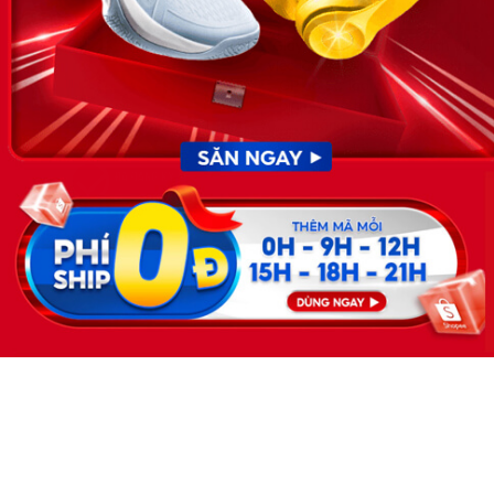
Giấy phép hoạt động dịch vụ
việc làm số 54/2019/SLĐTBXH-
GP do Sở lao động thương
binh và xã hội cấp ngày 30
tháng 12 năm 2019.