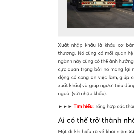
Xuất nhập khẩu là khâu cơ bản
thương. Nó cũng có mối quan hệ m
ngành này cũng có thể ảnh hưởng 
cực quan trọng bởi nó mang lại 
động có công ăn việc làm, giúp 
xuất khẩu) và giúp người tiêu dù
ngoài (với nhập khẩu).
►►►
Tìm hiểu:
Tổng hợp các thô
Ai có thể trở thành n
Một đi khi hiểu rõ về khái niệm
xu