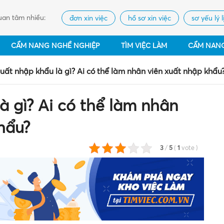
an tâm nhiều:
đơn xin việc
hồ sơ xin việc
sơ yếu lý l
CẨM NANG NGHỀ NGHIỆP
TÌM VIỆC LÀM
CẨM NAN
uất nhập khẩu là gì? Ai có thể làm nhân viên xuất nhập khẩu
à gì? Ai có thể làm nhân
hẩu?
3
/
5
(
1
vote
)