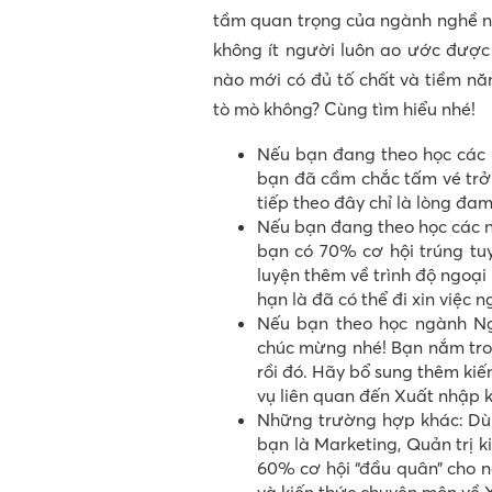
tầm quan trọng của ngành nghề nà
không ít người luôn ao ước được 
nào mới có đủ tố chất và tiềm nă
tò mò không? Cùng tìm hiểu nhé!
Nếu bạn đang theo học các
bạn đã cầm chắc tấm vé trở 
tiếp theo đây chỉ là lòng đam
Nếu bạn đang theo học các 
bạn có 70% cơ hội trúng tu
luyện thêm về trình độ ngoạ
hạn là đã có thể đi xin việc 
Nếu bạn theo học ngành Ngo
chúc mừng nhé! Bạn nắm tro
rồi đó. Hãy bổ sung thêm ki
vụ liên quan đến Xuất nhập kh
Những trường hợp khác: Dù
bạn là Marketing, Quản trị 
60% cơ hội “đầu quân” cho 
và kiến thức chuyên môn về X