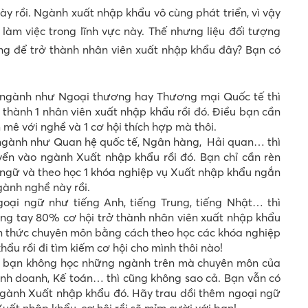
y rồi. Ngành xuất nhập khẩu vô cùng phát triển, vì vậy
làm việc trong lĩnh vực này. Thế nhưng liệu đối tượng
ng để trở thành nhân viên xuất nhập khẩu đây? Bạn có
 ngành như Ngoại thương hay Thương mại Quốc tế thì
thành 1 nhân viên xuất nhập khẩu rồi đó. Điều bạn cần
 mê với nghề và 1 cơ hội thích hợp mà thôi.
ngành như Quan hệ quốc tế, Ngân hàng, Hải quan… thì
yển vào ngành Xuất nhập khẩu rồi đó. Bạn chỉ cần rèn
i ngữ và theo học 1 khóa nghiệp vụ Xuất nhập khẩu ngắn
ngành nghề này rồi.
ại ngữ như tiếng Anh, tiếng Trung, tiếng Nhật… thì
ng tay 80% cơ hội trở thành nhân viên xuất nhập khẩu
ến thức chuyên môn bằng cách theo học các khóa nghiệp
ẩu rồi đi tìm kiếm cơ hội cho mình thôi nào!
 bạn không học những ngành trên mà chuyên môn của
kinh doanh, Kế toán… thì cũng không sao cả. Bạn vẫn có
ngành Xuất nhập khẩu đó. Hãy trau dồi thêm ngoại ngữ
uất nhập khẩu, cơ hội rồi sẽ mỉm cười với bạn!