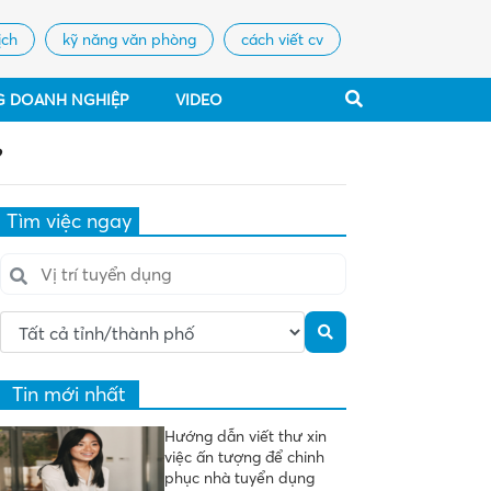
ịch
kỹ năng văn phòng
cách viết cv
G DOANH NGHIỆP
VIDEO
?
Tìm việc ngay
Tin mới nhất
Hướng dẫn viết thư xin
việc ấn tượng để chinh
phục nhà tuyển dụng