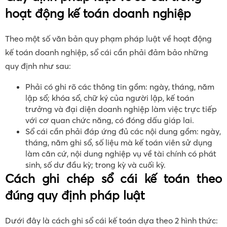
hoạt động kế toán doanh nghiệp
Theo một số văn bản quy phạm pháp luật về hoạt động
kế toán doanh nghiệp, sổ cái cần phải đảm bảo những
quy định như sau:
Phải có ghi rõ các thông tin gồm: ngày, tháng, năm
lập sổ; khóa sổ, chữ ký của người lập, kế toán
trưởng và đại diện doanh nghiệp làm việc trực tiếp
với cơ quan chức năng, có đóng dấu giáp lai.
Sổ cái cần phải đáp ứng đủ các nội dung gồm: ngày,
tháng, năm ghi sổ, số liệu mà kế toán viên sử dụng
làm căn cứ, nội dung nghiệp vụ về tài chính có phát
sinh, số dư đầu kỳ; trong kỳ và cuối kỳ.
Cách ghi chép sổ cái kế toán theo
đúng quy định pháp luật
Dưới đây là cách ghi sổ cái kế toán dựa theo 2 hình thức: