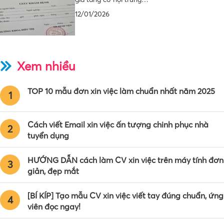
12/01/2026
Xem nhiều
TOP 10 mẫu đơn xin việc làm chuẩn nhất năm 2025
1
Cách viết Email xin việc ấn tượng chinh phục nhà
2
tuyển dụng
HƯỚNG DẪN cách làm CV xin việc trên máy tính đơn
3
giản, đẹp mắt
[BÍ KÍP] Tạo mẫu CV xin việc viết tay đúng chuẩn, ứng
4
viên đọc ngay!