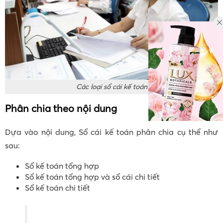
Các loại sổ cái kế toán
Phân chia theo nội dung
Dựa vào nội dung, Sổ cái kế toán phân chia cụ thể như
sau:
Sổ kế toán tổng hợp
Sổ kế toán tổng hợp và sổ cái chi tiết
Sổ kế toán chi tiết