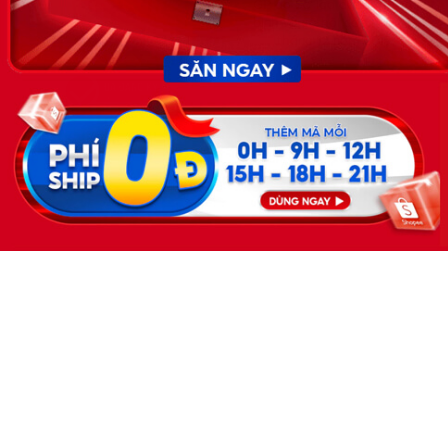
GP do Sở lao động thương
binh và xã hội cấp ngày 30
tháng 12 năm 2019.