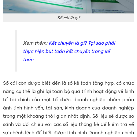
Sổ cái là gì?
Xem thêm:
Kết chuyển là gì? Tại sao phải
thực hiện bút toán kết chuyển trong kế
toán
Sổ cái còn được biết đến là sổ kế toán tổng hợp, có chức
năng cụ thể là ghi lại toàn bộ quá trình hoạt động về kinh
tế tài chính của một tổ chức, doanh nghiệp nhằm phản
ánh tình hình vốn, tài sản, kinh doanh của doanh nghiệp
trong một khoảng thời gian nhất định. Số liệu sẽ được so
sánh và đối chiếu với các số liệu thống kê để kiểm tra về
sự chênh lệch để biết được tình hình Doanh nghiệp chính