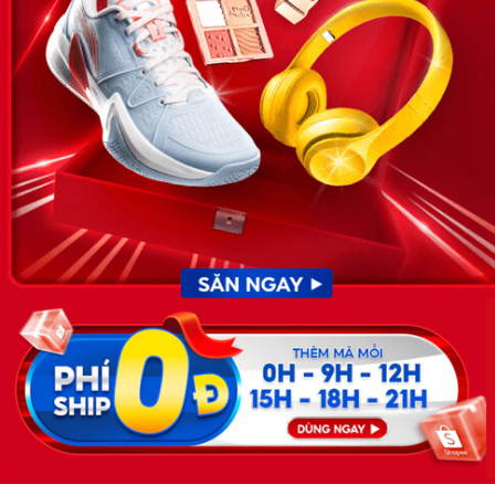
News.timviec.com.vn là website cung cấp thông tin liên quan đến
nhân sự, nghề nghiệp do Timviec.com.vn vận hành nhằm giúp
doanh nghiệp, nhân sự tuyển dụng, người đi làm, người tìm việc
cập nhật thông tin và đáp ứng được mong muốn của mình.
KẾT NỐI
Giấy phép hoạt động dịch vụ
việc làm số 54/2019/SLĐTBXH-
GP do Sở lao động thương
binh và xã hội cấp ngày 30
tháng 12 năm 2019.