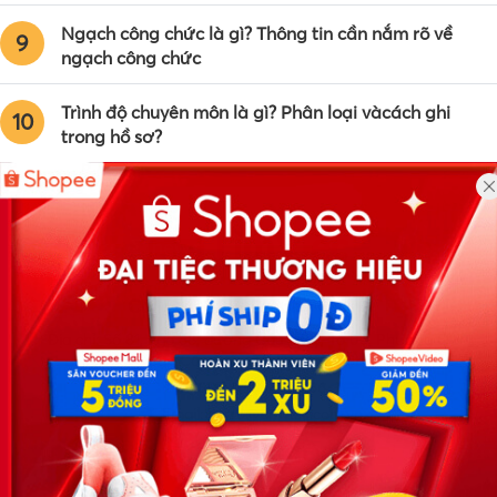
Ngạch công chức là gì? Thông tin cần nắm rõ về
9
ngạch công chức
Trình độ chuyên môn là gì? Phân loại vàcách ghi
10
trong hồ sơ?
Công ty TNHH Eyeplus Online
Địa chỉ: Số 81, ngõ 68, đường Cầu Giấy, Tổ 05, Phường Quan
Hoa, Quận Cầu Giấy, TP Hà Nội, Việt Nam
SĐT: 0981 448 766
Email:
hotro@timviec.com.vn
VỀ CHÚNG TÔI