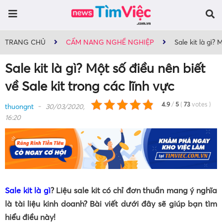
TRANG CHỦ
CẨM NANG NGHỀ NGHIỆP
Sale kit là gì?
Sale kit là gì? Một số điều nên biết
về Sale kit trong các lĩnh vực
4.9
/
5
(
73
votes
)
thuongnt
30/03/2020,
16:20
Sale kit là gì
? Liệu sale kit có chỉ đơn thuần mang ý nghĩa
là tài liệu kinh doanh? Bài viết dưới đây sẽ giúp bạn tìm
hiểu điều này!