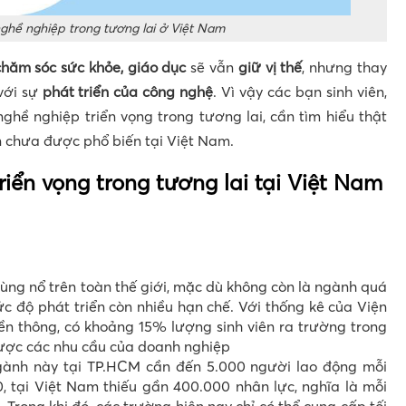
ghề nghiệp trong tương lai ở Việt Nam
chăm sóc sức khỏe, giáo dục
sẽ vẫn
giữ vị thế
, nhưng thay
với sự
phát triển của công nghệ
. Vì vậy các bạn sinh viên,
hề nghiệp triển vọng trong tương lai, cần tìm hiểu thật
 chưa được phổ biến tại Việt Nam.
iển vọng trong tương lai tại Việt Nam
n
ùng nổ trên toàn thế giới, mặc dù không còn là ngành quá
c độ phát triển còn nhiều hạn chế. Với thống kê của Viện
yền thông, có khoảng 15% lượng sinh viên ra trường trong
ược các nhu cầu của doanh nghiệp
ngành này tại TP.HCM cần đến 5.000 người lao động mỗi
 tại Việt Nam thiếu gần 400.000 nhân lực, nghĩa là mỗi