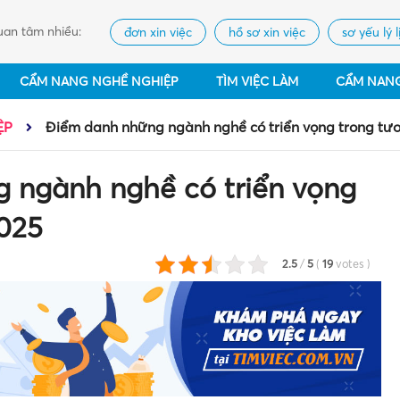
an tâm nhiều:
đơn xin việc
hồ sơ xin việc
sơ yếu lý l
CẨM NANG NGHỀ NGHIỆP
TÌM VIỆC LÀM
CẨM NAN
ỆP
Điểm danh những ngành nghề có triển vọng trong tươ
 ngành nghề có triển vọng
2025
2.5
/
5
(
19
votes
)