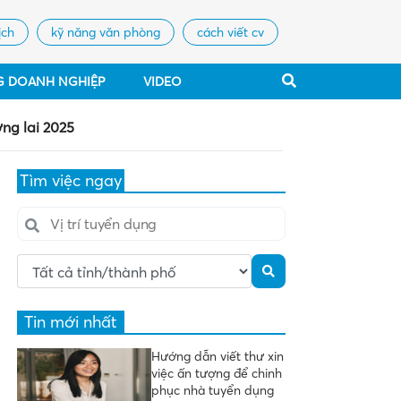
ịch
kỹ năng văn phòng
cách viết cv
G DOANH NGHIỆP
VIDEO
ng lai 2025
Tìm việc ngay
Tin mới nhất
Hướng dẫn viết thư xin
việc ấn tượng để chinh
phục nhà tuyển dụng