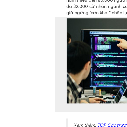
năm thiếu đến 80.000 người. 
đa 32.000 cử nhân ngành cô
giờ ngừng “cơn khát” nhân lự
Xem thêm:
TOP Các trườn