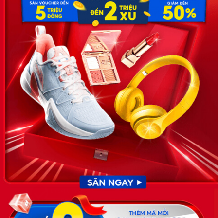
SĐT: 0981 448 766
Email:
hotro@timviec.com.vn
VỀ CHÚNG TÔI
News.timviec.com.vn là website cung cấp thông tin liên quan đến
nhân sự, nghề nghiệp do Timviec.com.vn vận hành nhằm giúp
doanh nghiệp, nhân sự tuyển dụng, người đi làm, người tìm việc
cập nhật thông tin và đáp ứng được mong muốn của mình.
KẾT NỐI
Giấy phép hoạt động dịch vụ
việc làm số 54/2019/SLĐTBXH-
GP do Sở lao động thương
binh và xã hội cấp ngày 30
tháng 12 năm 2019.