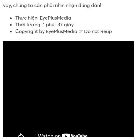
vậy, chúng ta cần phải nhìn nhận đúng đắn!
Thực hiện: EyePlusMedia
Thời lượng: 1 phút 37 giây
Copyright by EyePlusMedia ☞ Do not Reup