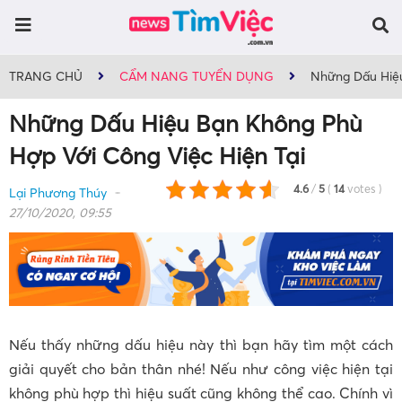
TRANG CHỦ
CẨM NANG TUYỂN DỤNG
Những Dấu Hiệu
Những Dấu Hiệu Bạn Không Phù
Hợp Với Công Việc Hiện Tại
4.6
/
5
(
14
votes
)
Lại Phương Thúy
27/10/2020, 09:55
Nếu thấy những dấu hiệu này thì bạn hãy tìm một cách
giải quyết cho bản thân nhé! Nếu như công việc hiện tại
không phù hợp thì hiệu suất cũng không thể cao. Chính vì