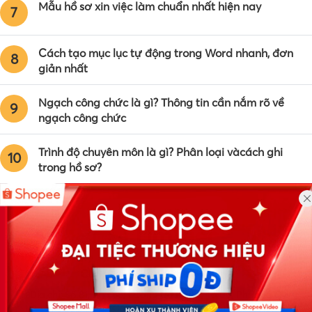
Mẫu hồ sơ xin việc làm chuẩn nhất hiện nay
7
Cách tạo mục lục tự động trong Word nhanh, đơn
8
giản nhất
Ngạch công chức là gì? Thông tin cần nắm rõ về
9
ngạch công chức
Trình độ chuyên môn là gì? Phân loại vàcách ghi
10
trong hồ sơ?
Công ty TNHH Eyeplus Online
Địa chỉ: Số 81, ngõ 68, đường Cầu Giấy, Tổ 05, Phường Quan
Hoa, Quận Cầu Giấy, TP Hà Nội, Việt Nam