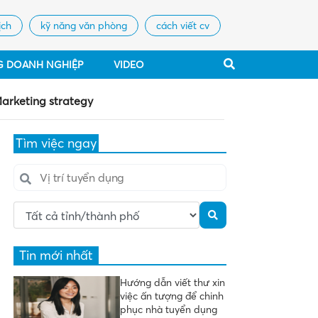
ịch
kỹ năng văn phòng
cách viết cv
G DOANH NGHIỆP
VIDEO
Marketing strategy
Tìm việc ngay
Tin mới nhất
Hướng dẫn viết thư xin
việc ấn tượng để chinh
phục nhà tuyển dụng