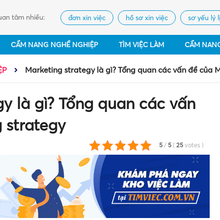
an tâm nhiều:
đơn xin việc
hồ sơ xin việc
sơ yếu lý l
CẨM NANG NGHỀ NGHIỆP
TÌM VIỆC LÀM
CẨM NAN
ỆP
Marketing strategy là gì? Tổng quan các vấn đề của 
gy là gì? Tổng quan các vấn
 strategy
5
/
5
(
25
votes
)