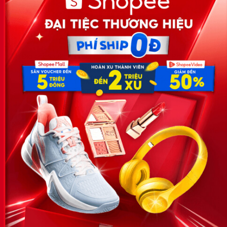
Công ty TNHH Eyeplus Online
Địa chỉ: Số 81, ngõ 68, đường Cầu Giấy, Tổ 05, Phường Quan
Hoa, Quận Cầu Giấy, TP Hà Nội, Việt Nam
SĐT: 0981 448 766
Email:
hotro@timviec.com.vn
VỀ CHÚNG TÔI
News.timviec.com.vn là website cung cấp thông tin liên quan đến
nhân sự, nghề nghiệp do Timviec.com.vn vận hành nhằm giúp
doanh nghiệp, nhân sự tuyển dụng, người đi làm, người tìm việc
cập nhật thông tin và đáp ứng được mong muốn của mình.
KẾT NỐI
Giấy phép hoạt động dịch vụ
việc làm số 54/2019/SLĐTBXH-
GP do Sở lao động thương