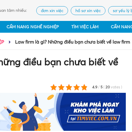
an tâm nhiều:
đơn xin việc
hồ sơ xin việc
sơ yếu lý l
CẨM NANG NGHỀ NGHIỆP
TÌM VIỆC LÀM
CẨM NAN
ỆP
Law firm là gì? Những điều bạn chưa biết về law firm
Những điều bạn chưa biết về
4.9
/
5
(
20
votes
)