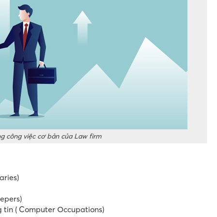
 công việc cơ bản của Law firm
aries)
epers)
 tin ( Computer Occupations)