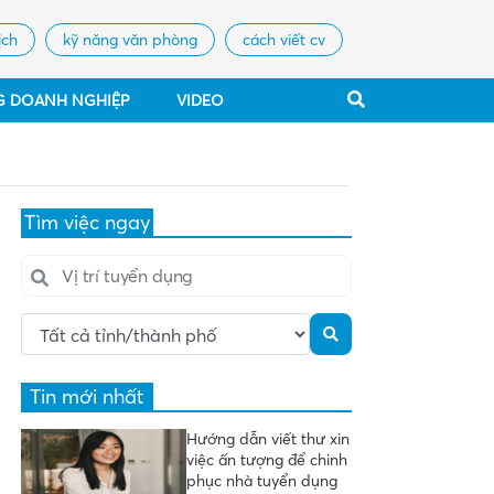
ịch
kỹ năng văn phòng
cách viết cv
G DOANH NGHIỆP
VIDEO
Tìm việc ngay
Tin mới nhất
Hướng dẫn viết thư xin
việc ấn tượng để chinh
phục nhà tuyển dụng