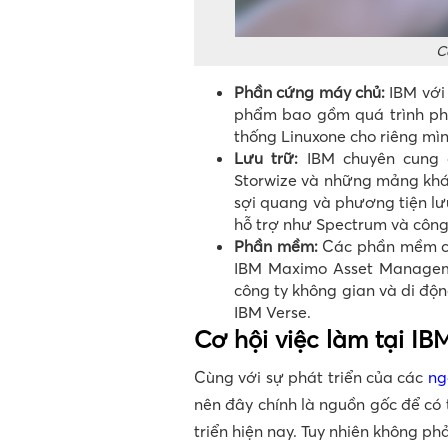
C
Phần cứng máy chủ:
IBM với 
phẩm bao gồm quá trình phân
thống Linuxone cho riêng mì
Lưu trữ:
IBM chuyên cung 
Storwize và những mảng khá
sợi quang và phương tiện lư
hỗ trợ như Spectrum và công
Phần mềm:
Các phần mềm cả
IBM Maximo Asset Managem
công ty không gian và di độ
IBM Verse.
Cơ hội việc làm tại IB
Cùng với sự phát triển của các
ng
nên đây chính là nguồn gốc để có
triển hiện nay. Tuy nhiên không ph