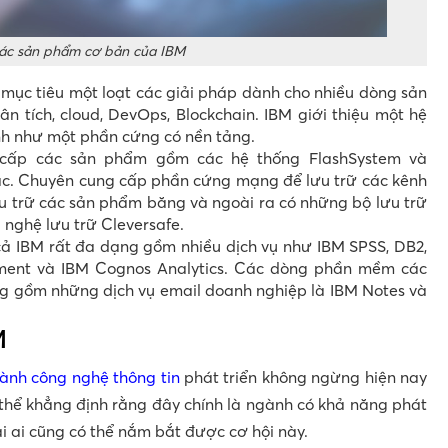
ác sản phẩm cơ bản của IBM
mục tiêu một loạt các giải pháp dành cho nhiều dòng sản
 tích, cloud, DevOps, Blockchain. IBM giới thiệu một hệ
nh như một phần cứng có nền tảng.
cấp các sản phẩm gồm các hệ thống FlashSystem và
c. Chuyên cung cấp phần cứng mạng để lưu trữ các kênh
u trữ các sản phẩm băng và ngoài ra có những bộ lưu trữ
 nghệ lưu trữ Cleversafe.
 IBM rất đa dạng gồm nhiều dịch vụ như IBM SPSS, DB2,
ent và IBM Cognos Analytics. Các dòng phần mềm các
ng gồm những dịch vụ email doanh nghiệp là IBM Notes và
M
ành công nghệ thông tin
phát triển không ngừng hiện nay
 thể khẳng định rằng đây chính là ngành có khả năng phát
ải ai cũng có thể nắm bắt được cơ hội này.