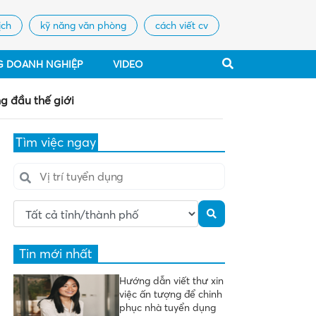
ịch
kỹ năng văn phòng
cách viết cv
G DOANH NGHIỆP
VIDEO
ng đầu thế giới
Tìm việc ngay
Tin mới nhất
Hướng dẫn viết thư xin
việc ấn tượng để chinh
phục nhà tuyển dụng