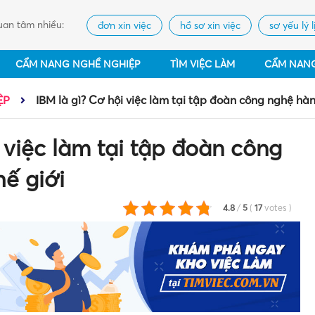
an tâm nhiều:
đơn xin việc
hồ sơ xin việc
sơ yếu lý l
CẨM NANG NGHỀ NGHIỆP
TÌM VIỆC LÀM
CẨM NAN
ỆP
IBM là gì? Cơ hội việc làm tại tập đoàn công nghệ hà
 việc làm tại tập đoàn công
ế giới
4.8
/
5
(
17
votes
)