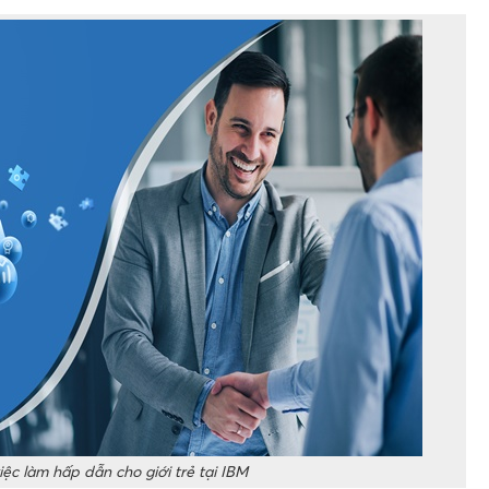
iệc làm hấp dẫn cho giới trẻ tại IBM