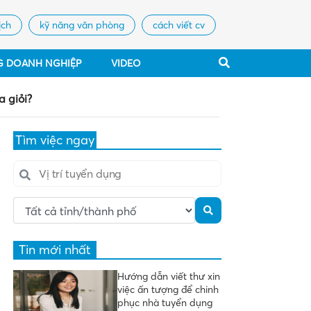
ịch
kỹ năng văn phòng
cách viết cv
G DOANH NGHIỆP
VIDEO
a giỏi?
Tìm việc ngay
Tin mới nhất
Hướng dẫn viết thư xin
việc ấn tượng để chinh
phục nhà tuyển dụng