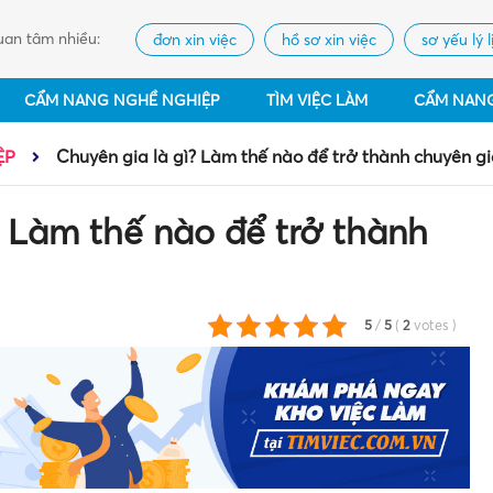
an tâm nhiều:
đơn xin việc
hồ sơ xin việc
sơ yếu lý l
CẨM NANG NGHỀ NGHIỆP
TÌM VIỆC LÀM
CẨM NAN
ỆP
Chuyên gia là gì? Làm thế nào để trở thành chuyên gi
? Làm thế nào để trở thành
5
/
5
(
2
votes
)