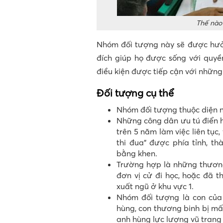
Thế nào 
Nhóm đối tượng này sẽ được hưởn
đích giúp họ được sống với quyền
điều kiện được tiếp cận với những t
Đối tượng cụ thể
Nhóm đối tượng thuộc diện n
Những công dân ưu tú điển h
trên 5 năm làm việc liên tục,
thi đua” được phía tỉnh, t
bằng khen.
Trường hợp là những thương
đơn vị cử đi học, hoặc đã th
xuất ngũ ở khu vực 1.
Nhóm đối tượng là con của 
hùng, con thương binh bị mất
anh hùng lực lượng vũ trang