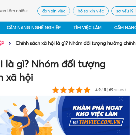
an tâm nhiều:
đơn xin việc
hồ sơ xin việc
sơ yếu lý l
CẨM NANG NGHỀ NGHIỆP
TÌM VIỆC LÀM
CẨM NAN
ỆP
Chính sách xã hội là gì? Nhóm đối tượng hưởng chính
i là gì? Nhóm đối tượng
 xã hội
4.9
/
5
(
69
votes
)