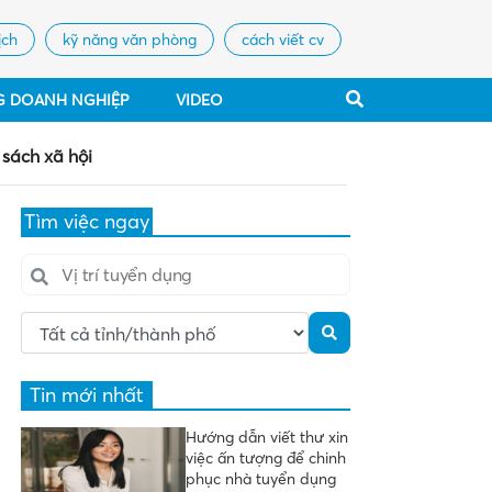
ịch
kỹ năng văn phòng
cách viết cv
G DOANH NGHIỆP
VIDEO
 sách xã hội
Tìm việc ngay
Tin mới nhất
Hướng dẫn viết thư xin
việc ấn tượng để chinh
phục nhà tuyển dụng