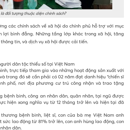
là đối tượng thuộc diện chính sách?
g các chính sách về xã hội do chính phủ hỗ trợ với mục
 lợi bình đẳng. Những tầng lớp khác trong xã hội, tăng
hông tin, và dịch vụ xã hội được cải tiến.
gười dân tộc thiểu số tại Việt Nam
ình, trực tiếp tham gia vào những hoạt động sản xuất với
 và trong đó sẽ cần phải có 02 năm đạt danh hiệu “chiến sĩ
hành phố, nơi địa phương cư trú công nhận và trao tặng
 bệnh binh, công an nhân dân, quân nhân, tại ngũ được
ực hiện xong nghĩa vụ từ 12 tháng trở lên và hiện tại đã
thương bệnh binh, liệt sĩ, con của bà mẹ Việt Nam anh
 sức lao động từ 81% trở lên, con anh hùng lao động, con
 nhân dân.