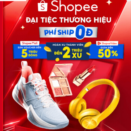
Công ty TNHH Eyeplus Online
Địa chỉ: Số 81, ngõ 68, đường Cầu Giấy, Tổ 05, Phường Quan
Hoa, Quận Cầu Giấy, TP Hà Nội, Việt Nam
SĐT: 0981 448 766
Email:
hotro@timviec.com.vn
VỀ CHÚNG TÔI
News.timviec.com.vn là website cung cấp thông tin liên quan đến
nhân sự, nghề nghiệp do Timviec.com.vn vận hành nhằm giúp
doanh nghiệp, nhân sự tuyển dụng, người đi làm, người tìm việc
cập nhật thông tin và đáp ứng được mong muốn của mình.
KẾT NỐI
Giấy phép hoạt động dịch vụ
việc làm số 54/2019/SLĐTBXH-