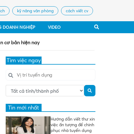
ịch
kỹ năng văn phòng
cách viết cv
G DOANH NGHIỆP
VIDEO
ản cơ bản hiện nay
Tìm việc ngay
Tin mới nhất
Hướng dẫn viết thư xin
việc ấn tượng để chinh
phục nhà tuyển dụng