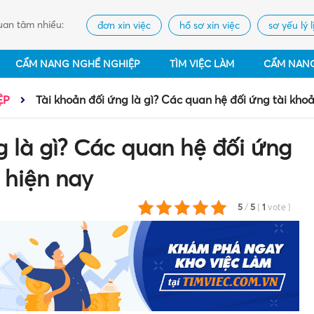
an tâm nhiều:
đơn xin việc
hồ sơ xin việc
sơ yếu lý l
CẨM NANG NGHỀ NGHIỆP
TÌM VIỆC LÀM
CẨM NAN
ỆP
Tài khoản đối ứng là gì? Các quan hệ đối ứng tài kho
g là gì? Các quan hệ đối ứng
 hiện nay
5
/
5
(
1
vote
)