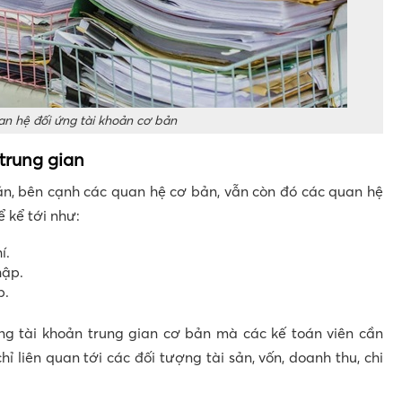
n hệ đối ứng tài khoản cơ bản
trung gian
oán, bên cạnh các quan hệ cơ bản, vẫn còn đó các quan hệ
ể kể tới như:
í.
hập.
p.
ng tài khoản trung gian cơ bản mà các kế toán viên cần
ỉ liên quan tới các đối tượng tài sản, vốn, doanh thu, chi