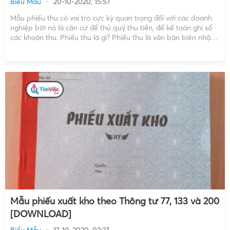
Biểu Mẫu
20-10-2020, 15:57
Mẫu phiếu thu có vai trò cực kỳ quan trọng đối với các doanh
nghiệp bởi nó là căn cứ để thủ quỹ thu tiền, để kế toán ghi sổ
các khoản thu. Phiếu thu là gì? Phiếu thu là văn bản biên nhận
để thủ quỹ của các công […]
Mẫu phiếu xuất kho theo Thông tư 77, 133 và 200
[DOWNLOAD]
Biểu Mẫu
17-10-2020, 03:27