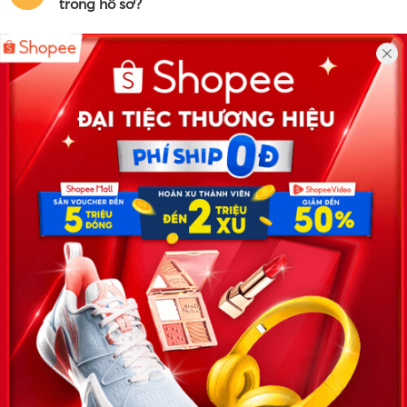
trong hồ sơ?
Công ty TNHH Eyeplus Online
Địa chỉ: Số 81, ngõ 68, đường Cầu Giấy, Tổ 05, Phường Quan
Hoa, Quận Cầu Giấy, TP Hà Nội, Việt Nam
SĐT: 0981 448 766
Email:
hotro@timviec.com.vn
VỀ CHÚNG TÔI
News.timviec.com.vn là website cung cấp thông tin liên quan đến
nhân sự, nghề nghiệp do Timviec.com.vn vận hành nhằm giúp
doanh nghiệp, nhân sự tuyển dụng, người đi làm, người tìm việc
cập nhật thông tin và đáp ứng được mong muốn của mình.
KẾT NỐI