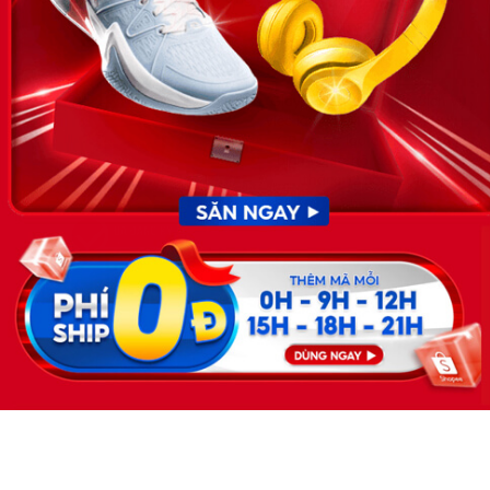
KẾT NỐI
Giấy phép hoạt động dịch vụ
việc làm số 54/2019/SLĐTBXH-
GP do Sở lao động thương
binh và xã hội cấp ngày 30
tháng 12 năm 2019.