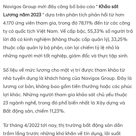
Navigos Group mới đây công bố báo cáo “
Khảo sát
Lương năm 2023
” dựa trên phân tích phản hồi từ hơn
4.170 ứng viên tham gia, trong đó 78,11% đến từ các công
ty có quốc tịch Việt Nam. Về cấp bậc, 55,33% số người trả
lời đã có kinh nghiệm (không thuộc cấp quản lý), 33,25%
thuộc cấp quản lý bộ phận, còn lại chiếm tỷ lệ nhỏ là
những người mới tốt nghiệp, giám đốc và thực tập sinh.
Số liệu về mức lương cho một vị trí được tham khảo từ
nhà tuyển dụng là khách hàng của Navigos Group. Đây là
lương cơ bản, không bao gồm tiền thưởng hoặc các phúc
lợi khác. Những người tham gia khảo sát chủ yếu thuộc
23 ngành nghề, trong đó phổ biến nhất là Xây dựng và
Bất động sản, chiếm 11,23%.
Từ tháng 4/2022 tới nay, thị trường bất động sản dần
trầm lắng trước những khó khăn về tín dụng, lãi suất