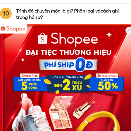
Trình độ chuyên môn là gì? Phân loại vàcách ghi
10
trong hồ sơ?
Công ty TNHH Eyeplus Online
Địa chỉ: Số 81, ngõ 68, đường Cầu Giấy, Tổ 05, Phường Quan
Hoa, Quận Cầu Giấy, TP Hà Nội, Việt Nam
SĐT: 0981 448 766
Email:
hotro@timviec.com.vn
VỀ CHÚNG TÔI
News.timviec.com.vn là website cung cấp thông tin liên quan đến
nhân sự, nghề nghiệp do Timviec.com.vn vận hành nhằm giúp
doanh nghiệp, nhân sự tuyển dụng, người đi làm, người tìm việc
cập nhật thông tin và đáp ứng được mong muốn của mình.