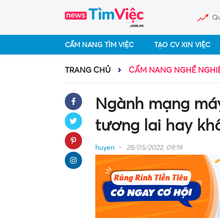
Qu
CẨM NANG TÌM VIỆC
TẠO CV XIN VIỆC
TRANG CHỦ
CẨM NANG NGHỀ NGHI
Ngành mạng máy t
tương lai hay kh
huyen
28/05/2022, 09:19