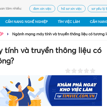
an tâm nhiều:
đơn xin việc
hồ sơ xin việc
sơ yếu lý l
CẨM NANG NGHỀ NGHIỆP
TÌM VIỆC LÀM
CẨM NAN
ỆP
Ngành mạng máy tính và truyền thông liệu có tương l
ính và truyền thông liệu có
ông?