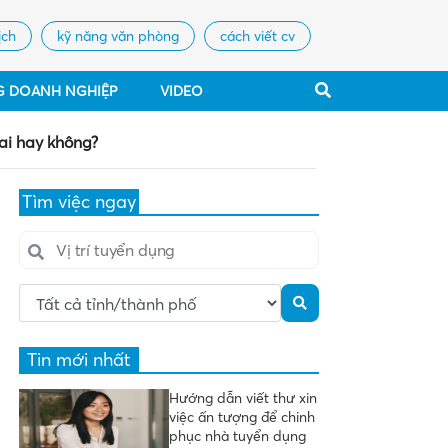
ịch
kỹ năng văn phòng
cách viết cv
G DOANH NGHIỆP
VIDEO
ai hay không?
Tìm việc ngay
Tin mới nhất
Hướng dẫn viết thư xin
việc ấn tượng để chinh
phục nhà tuyển dụng