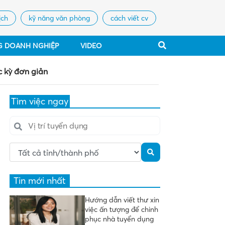
ịch
kỹ năng văn phòng
cách viết cv
G DOANH NGHIỆP
VIDEO
c kỳ đơn giản
Tìm việc ngay
Tin mới nhất
Hướng dẫn viết thư xin
việc ấn tượng để chinh
phục nhà tuyển dụng