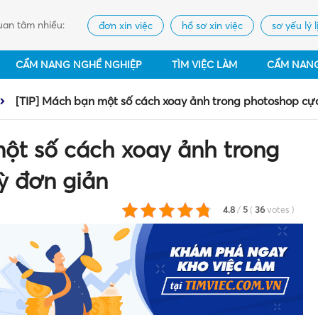
an tâm nhiều:
đơn xin việc
hồ sơ xin việc
sơ yếu lý l
CẨM NANG NGHỀ NGHIỆP
TÌM VIỆC LÀM
CẨM NAN
[TIP] Mách bạn một số cách xoay ảnh trong photoshop cự
ột số cách xoay ảnh trong
ỳ đơn giản
4.8
/
5
(
36
votes
)