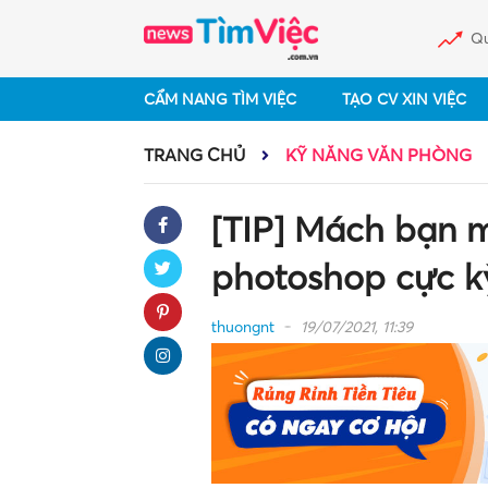
Qu
CẨM NANG TÌM VIỆC
TẠO CV XIN VIỆC
TRANG CHỦ
KỸ NĂNG VĂN PHÒNG
[TIP] Mách bạn m
photoshop cực k
thuongnt
19/07/2021, 11:39