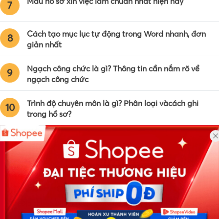
Mẫu hồ sơ xin việc làm chuẩn nhất hiện nay
7
Cách tạo mục lục tự động trong Word nhanh, đơn
8
giản nhất
Ngạch công chức là gì? Thông tin cần nắm rõ về
9
ngạch công chức
Trình độ chuyên môn là gì? Phân loại vàcách ghi
10
trong hồ sơ?
Công ty TNHH Eyeplus Online
Địa chỉ: Số 81, ngõ 68, đường Cầu Giấy, Tổ 05, Phường Quan
Hoa, Quận Cầu Giấy, TP Hà Nội, Việt Nam