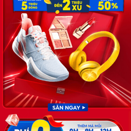
SĐT: 0981 448 766
Email:
hotro@timviec.com.vn
VỀ CHÚNG TÔI
News.timviec.com.vn là website cung cấp thông tin liên quan đến
nhân sự, nghề nghiệp do Timviec.com.vn vận hành nhằm giúp
doanh nghiệp, nhân sự tuyển dụng, người đi làm, người tìm việc
cập nhật thông tin và đáp ứng được mong muốn của mình.
KẾT NỐI
Giấy phép hoạt động dịch vụ
việc làm số 54/2019/SLĐTBXH-
GP do Sở lao động thương
binh và xã hội cấp ngày 30
tháng 12 năm 2019.