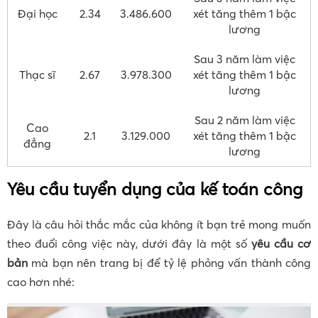
Đại học
2.34
3.486.600
xét tăng thêm 1 bậc
lương
Sau 3 năm làm việc
Thạc sĩ
2.67
3.978.300
xét tăng thêm 1 bậc
lương
Sau 2 năm làm việc
Cao
2.1
3.129.000
xét tăng thêm 1 bậc
đẳng
lương
Yêu cầu tuyển dụng của kế toán công
Đây là câu hỏi thắc mắc của không ít bạn trẻ mong muốn
theo đuổi công việc này, dưới đây là một số
yêu cầu cơ
bản
mà bạn nên trang bị để tỷ lệ phỏng vấn thành công
cao hơn nhé: