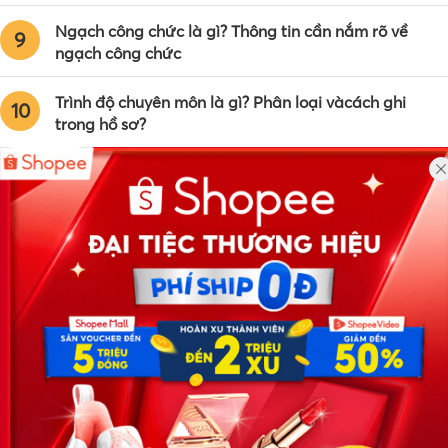
Ngạch công chức là gì? Thông tin cần nắm rõ về
9
ngạch công chức
Trình độ chuyên môn là gì? Phân loại vàcách ghi
10
trong hồ sơ?
Công ty TNHH Eyeplus Online
Địa chỉ: Số 81, ngõ 68, đường Cầu Giấy, Tổ 05, Phường Quan
Hoa, Quận Cầu Giấy, TP Hà Nội, Việt Nam
SĐT: 0981 448 766
Email:
hotro@timviec.com.vn
VỀ CHÚNG TÔI