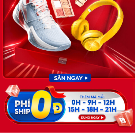
News.timviec.com.vn là website cung cấp thông tin liên quan đến
nhân sự, nghề nghiệp do Timviec.com.vn vận hành nhằm giúp
doanh nghiệp, nhân sự tuyển dụng, người đi làm, người tìm việc
cập nhật thông tin và đáp ứng được mong muốn của mình.
KẾT NỐI
Giấy phép hoạt động dịch vụ
việc làm số 54/2019/SLĐTBXH-
GP do Sở lao động thương
binh và xã hội cấp ngày 30
tháng 12 năm 2019.