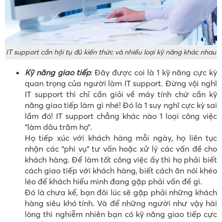
IT support cần hội tụ đủ kiến thức và nhiều loại kỹ năng khác nhau
Kỹ năng giao tiếp
: Đây được coi là 1 kỹ năng cực kỳ
quan trọng của người làm IT support. Đừng vội nghĩ
IT support thì chỉ cần giỏi về máy tính chứ cần kỹ
năng giao tiếp làm gì nhé! Đó là 1 suy nghĩ cực kỳ sai
lầm đó! IT support chẳng khác nào 1 loại công việc
“làm dâu trăm họ”.
Họ tiếp xúc với khách hàng mỗi ngày, họ liên tục
nhận các “phi vụ” tư vấn hoặc xử lý các vấn đề cho
khách hàng. Để làm tốt công việc ấy thì họ phải biết
cách giao tiếp với khách hàng, biết cách ăn nói khéo
léo để khách hiểu mình đang gặp phải vấn đề gì.
Đó là chưa kể, bạn đôi lúc sẽ gặp phải những khách
hàng siêu khó tính. Và để những người như vậy hài
lòng thì nghiễm nhiên bạn có kỹ năng giao tiếp cực