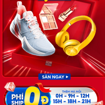
VỀ CHÚNG TÔI
News.timviec.com.vn là website cung cấp thông tin liên quan đến
nhân sự, nghề nghiệp do Timviec.com.vn vận hành nhằm giúp
doanh nghiệp, nhân sự tuyển dụng, người đi làm, người tìm việc
cập nhật thông tin và đáp ứng được mong muốn của mình.
KẾT NỐI
Giấy phép hoạt động dịch vụ
việc làm số 54/2019/SLĐTBXH-
GP do Sở lao động thương
binh và xã hội cấp ngày 30
tháng 12 năm 2019.