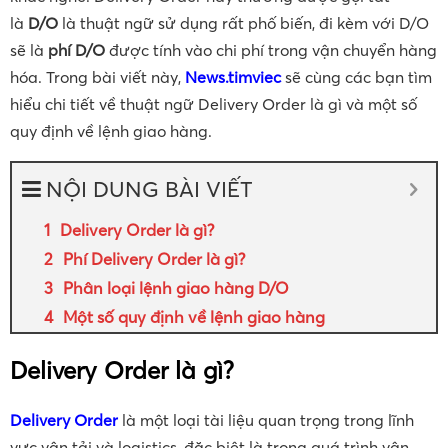
là
D/O
là thuật ngữ sử dụng rất phố biến, đi kèm với D/O
sẽ là
phí D/O
được tính vào chi phí trong vận chuyển hàng
hóa. Trong bài viết này,
News.timviec
sẽ cùng các bạn tìm
hiểu chi tiết về thuật ngữ Delivery Order là gì và một số
quy định về lệnh giao hàng.
NỘI DUNG BÀI VIẾT
Delivery Order là gì?
Phí Delivery Order là gì?
Phân loại lệnh giao hàng D/O
Một số quy định về lệnh giao hàng
Delivery Order là gì?
Delivery Order
là một loại tài liệu quan trọng trong lĩnh
vực vận tải và logistics, đặc biệt là trong quá trình vận