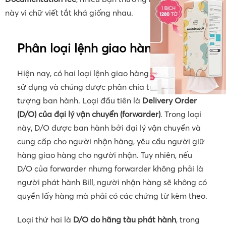
này vì chữ viết tắt khá giống nhau.
Phân loại lệnh giao hàng D/O
Hiện nay, có hai loại lệnh giao hàng phổ biến được
sử dụng và chúng được phân chia tùy theo đối
tượng ban hành. Loại đầu tiên là
Delivery Order
(D/O) của đại lý vận chuyển (forwarder)
. Trong loại
này, D/O được ban hành bởi đại lý vận chuyển và
cung cấp cho người nhận hàng, yêu cầu người giữ
hàng giao hàng cho người nhận. Tuy nhiên, nếu
D/O của forwarder nhưng forwarder không phải là
người phát hành Bill, người nhận hàng sẽ không có
quyền lấy hàng mà phải có các chứng từ kèm theo.
Loại thứ hai là
D/O do hãng tàu phát hành
, trong