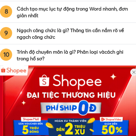
Cách tạo mục lục tự động trong Word nhanh, đơn
8
giản nhất
Ngạch công chức là gì? Thông tin cần nắm rõ về
9
ngạch công chức
Trình độ chuyên môn là gì? Phân loại vàcách ghi
10
trong hồ sơ?
Công ty TNHH Eyeplus Online
Địa chỉ: Số 81, ngõ 68, đường Cầu Giấy, Tổ 05, Phường Quan
Hoa, Quận Cầu Giấy, TP Hà Nội, Việt Nam
SĐT: 0981 448 766
Email:
hotro@timviec.com.vn