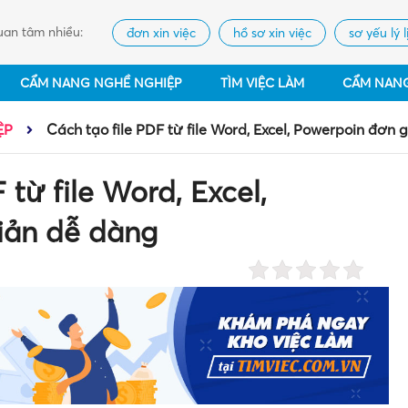
an tâm nhiều:
đơn xin việc
hồ sơ xin việc
sơ yếu lý l
CẨM NANG NGHỀ NGHIỆP
TÌM VIỆC LÀM
CẨM NAN
ỆP
Cách tạo file PDF từ file Word, Excel, Powerpoin đơn 
 từ file Word, Excel,
iản dễ dàng