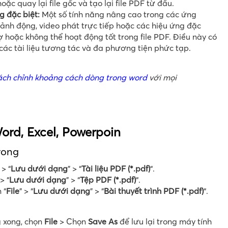
c quay lại file gốc và tạo lại file PDF từ đầu.
g đặc biệt:
Một số tính năng nâng cao trong các ứng
ảnh động, video phát trực tiếp hoặc các hiệu ứng đặc
ợ hoặc không thể hoạt động tốt trong file PDF. Điều này có
các tài liệu tương tác và đa phương tiện phức tạp.
ch chỉnh khoảng cách dòng trong word
với mọi
ord, Excel, Powerpoin
rong
 > “
Lưu dưới dạng
” > “
Tài liệu PDF (*.pdf)
“.
 > “
Lưu dưới dạng
” > “
Tệp PDF (*.pdf)
“.
 “
File
” > “
Lưu dưới dạng
” > “
Bài thuyết trình PDF (*.pdf)
“.
g xong, chọn
File
> Chọn
Save As
để lưu lại trong máy tính