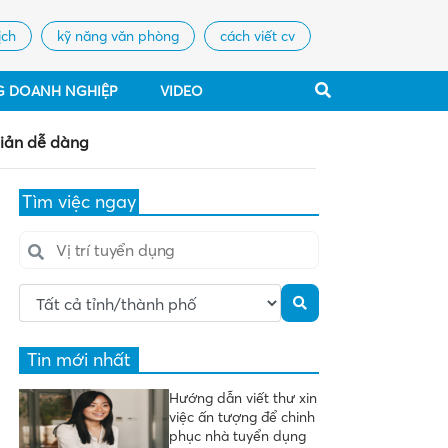
ịch
kỹ năng văn phòng
cách viết cv
G DOANH NGHIỆP
VIDEO
giản dễ dàng
Tìm việc ngay
Tin mới nhất
Hướng dẫn viết thư xin
việc ấn tượng để chinh
phục nhà tuyển dụng