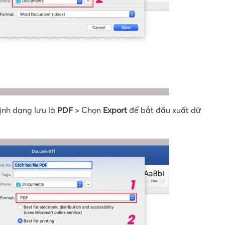
định dạng lưu là
PDF
> Chọn
Export
để bắt đầu xuất dữ