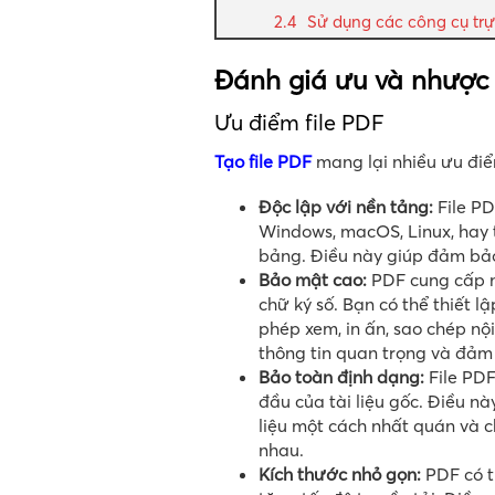
Sử dụng các công cụ tr
Đánh giá ưu và nhược 
Ưu điểm file PDF
Tạo file PDF
mang lại nhiều ưu điể
Độc lập với nền tảng:
File PD
Windows, macOS, Linux, hay t
bảng. Điều này giúp đảm bảo t
Bảo mật cao:
PDF cung cấp n
chữ ký số. Bạn có thể thiết 
phép xem, in ấn, sao chép nộ
thông tin quan trọng và đảm 
Bảo toàn định dạng:
File PDF
đầu của tài liệu gốc. Điều n
liệu một cách nhất quán và ch
nhau.
Kích thước nhỏ gọn:
PDF có t