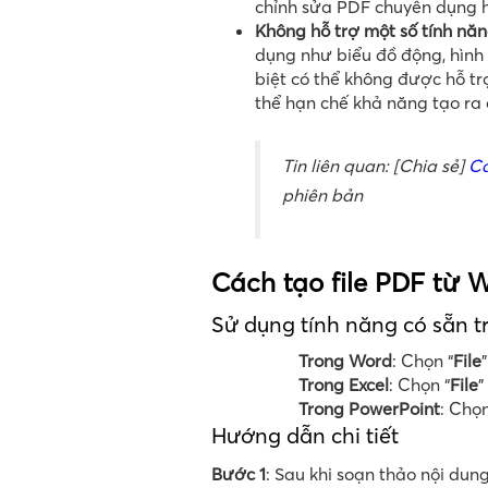
chỉnh sửa PDF chuyên dụng hoặ
Không hỗ trợ một số tính năn
dụng như biểu đồ động, hình 
biệt có thể không được hỗ tr
thể hạn chế khả năng tạo ra 
Tin liên quan: [Chia sẻ]
Cá
phiên bản
Cách tạo file PDF từ W
Sử dụng tính năng có sẵn t
Trong Word
: Chọn “
File
”
Trong Excel
: Chọn “
File
”
Trong PowerPoint
: Chọn
Hướng dẫn chi tiết
Bước 1
: Sau khi soạn thảo nội dun