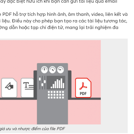
này đặc biệt hữu ích khi bạn cần gửi tài liệu qua email
e PDF hỗ trợ tích hợp hình ảnh, âm thanh, video, liên kết và
liệu. Điều này cho phép bạn tạo ra các tài liệu tương tác,
ớng dẫn hoặc tạp chí điện tử, mang lại trải nghiệm đa
iá ưu và nhược điểm của file PDF