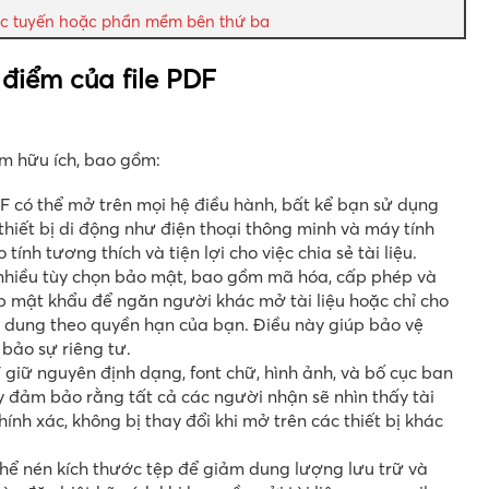
ực tuyến hoặc phần mềm bên thứ ba
điểm của file PDF
m hữu ích, bao gồm:
F có thể mở trên mọi hệ điều hành, bất kể bạn sử dụng
hiết bị di động như điện thoại thông minh và máy tính
ính tương thích và tiện lợi cho việc chia sẻ tài liệu.
hiều tùy chọn bảo mật, bao gồm mã hóa, cấp phép và
lập mật khẩu để ngăn người khác mở tài liệu hoặc chỉ cho
i dung theo quyền hạn của bạn. Điều này giúp bảo vệ
bảo sự riêng tư.
 giữ nguyên định dạng, font chữ, hình ảnh, và bố cục ban
ày đảm bảo rằng tất cả các người nhận sẽ nhìn thấy tài
ính xác, không bị thay đổi khi mở trên các thiết bị khác
hể nén kích thước tệp để giảm dung lượng lưu trữ và