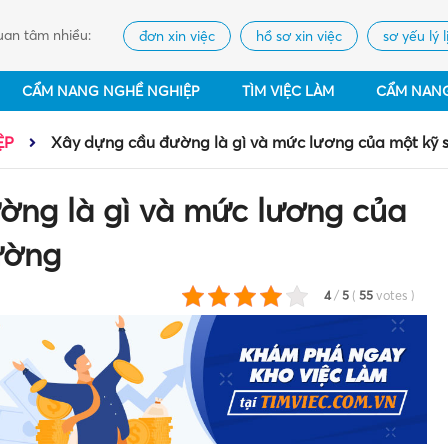
an tâm nhiều:
đơn xin việc
hồ sơ xin việc
sơ yếu lý l
CẨM NANG NGHỀ NGHIỆP
TÌM VIỆC LÀM
CẨM NAN
ỆP
Xây dựng cầu đường là gì và mức lương của một kỹ
ờng là gì và mức lương của
ường
4
/
5
(
55
votes
)