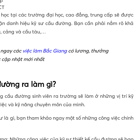
ép
CT
 học tại các trường đại học, cao đẳng, trung cấp sẽ được
ận danh hiệu kỹ sư cầu đường. Bạn cần phải nắm rõ khả
a, cảng và cầu tàu,…
 ngay các
việc làm Bắc Giang
có lương, thưởng
c cập nhật mới nhất
ường ra làm gì?
g cầu đường sinh viên ra trường sẽ làm ở những vị trí kỹ
iệc và kỹ năng chuyên môn của mình.
 sư là gì, bạn tham khảo ngay một số những công việc chính
ờng: Những công việc của kỹ sư thiết kế cầu đường sẽ bao