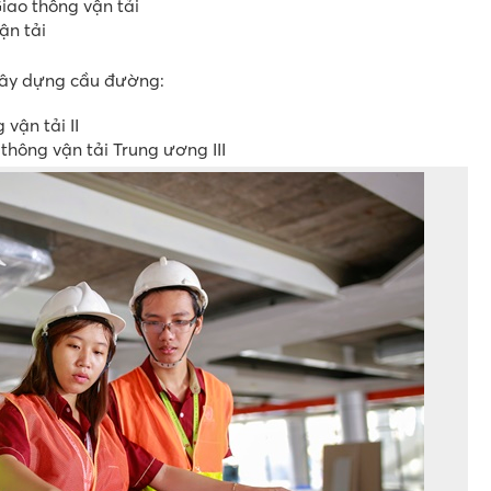
iao thông vận tải
ận tải
xây dựng cầu đường:
vận tải II
hông vận tải Trung ương III