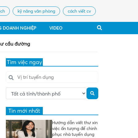
ịch
kỹ năng văn phòng
cách viết cv
G DOANH NGHIỆP
VIDEO
 sư cầu đường
Tìm việc ngay
Tin mới nhất
Hướng dẫn viết thư xin
việc ấn tượng để chinh
phục nhà tuyển dụng