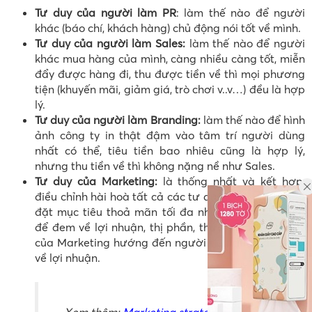
Tư duy của người làm PR
: làm thế nào để người
khác (báo chí, khách hàng) chủ động nói tốt về mình.
Tư duy của người làm Sales:
làm thế nào để người
khác mua hàng của mình, càng nhiều càng tốt, miễn
đẩy được hàng đi, thu được tiền về thì mọi phương
tiện (khuyến mãi, giảm giá, trò chơi v..v…) đều là hợp
lý.
Tư duy của người làm Branding:
làm thế nào để hình
ảnh công ty in thật đậm vào tâm trí người dùng
nhất có thể, tiêu tiền bao nhiêu cũng là hợp lý,
nhưng thu tiền về thì không nặng nề như Sales.
Tư duy của Marketing:
là thống nhất và kết hợp,
điều chỉnh hài hoà tất cả các tư duy trên. Marketing
đặt mục tiêu thoả mãn tối đa nhu cầu khách hàng
để đem về lợi nhuận, thị phần, thương hiệu. Tư duy
của Marketing hướng đến người tiêu dùng để nhận
về lợi nhuận.
Xem thêm:
Marketing strategy là gì?