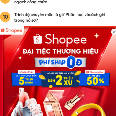
ngạch công chức
Trình độ chuyên môn là gì? Phân loại vàcách ghi
10
trong hồ sơ?
Công ty TNHH Eyeplus Online
Địa chỉ: Số 81, ngõ 68, đường Cầu Giấy, Tổ 05, Phường Quan
Hoa, Quận Cầu Giấy, TP Hà Nội, Việt Nam
SĐT: 0981 448 766
Email:
hotro@timviec.com.vn
VỀ CHÚNG TÔI
News.timviec.com.vn là website cung cấp thông tin liên quan đến
nhân sự, nghề nghiệp do Timviec.com.vn vận hành nhằm giúp
doanh nghiệp, nhân sự tuyển dụng, người đi làm, người tìm việc