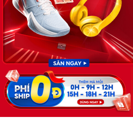
cập nhật thông tin và đáp ứng được mong muốn của mình.
KẾT NỐI
Giấy phép hoạt động dịch vụ
việc làm số 54/2019/SLĐTBXH-
GP do Sở lao động thương
binh và xã hội cấp ngày 30
tháng 12 năm 2019.