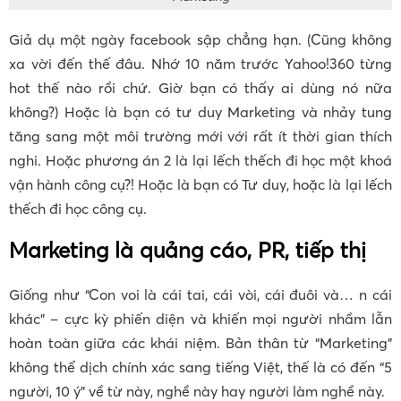
Giả dụ một ngày facebook sập chẳng hạn. (Cũng không
xa vời đến thế đâu. Nhớ 10 năm trước Yahoo!360 từng
hot thế nào rồi chứ. Giờ bạn có thấy ai dùng nó nữa
không?) Hoặc là bạn có tư duy Marketing và nhảy tung
tăng sang một môi trường mới với rất ít thời gian thích
nghi. Hoặc phương án 2 là lại lếch thếch đi học một khoá
vận hành công cụ?! Hoặc là bạn có Tư duy, hoặc là lại lếch
thếch đi học công cụ.
Marketing là quảng cáo, PR, tiếp thị
Giống như “Con voi là cái tai, cái vòi, cái đuôi và… n cái
khác” – cực kỳ phiến diện và khiến mọi người nhầm lẫn
hoàn toàn giữa các khái niệm. Bản thân từ “Marketing”
không thể dịch chính xác sang tiếng Việt, thế là có đến “5
người, 10 ý” về từ này, nghề này hay người làm nghề này.