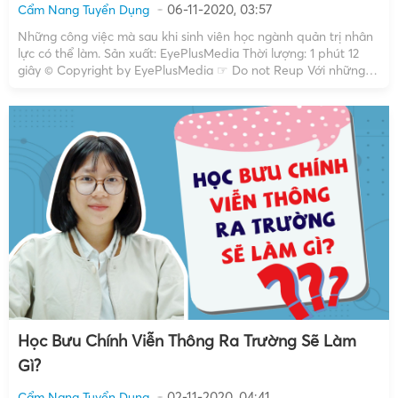
06-11-2020, 03:57
Cẩm Nang Tuyển Dụng
Những công việc mà sau khi sinh viên học ngành quản trị nhân
lực có thể làm. Sản xuất: EyePlusMedia Thời lượng: 1 phút 12
giây © Copyright by EyePlusMedia ☞ Do not Reup Với những
thông tin trên đây, hy vọng các bạn sinh viên tốt nghiệp ngành
Quản […]
Học Bưu Chính Viễn Thông Ra Trường Sẽ Làm
Gì?
02-11-2020, 04:41
Cẩm Nang Tuyển Dụng