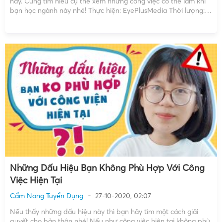
nay. Cùng tìm hiểu cụ thể xem những công việc có thể làm khi
bạn học ngành này nhé! Thực hiện: EyePlusMedia Thời lượng:
38 giây Copyright by EyePlusMedia ☞ Do not Reup Video trên
đây đã […]
Những Dấu Hiệu Bạn Không Phù Hợp Với Công
Việc Hiện Tại
Cẩm Nang Tuyển Dụng
27-10-2020, 02:07
Nếu thấy những dấu hiệu này thì bạn hãy tìm một cách giải
quyết cho bản thân nhé! Nếu như công việc hiện tại không phù