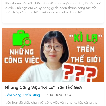
Băn khoăn của rất nhiều sinh viên học ngành du lịch, lữ hành đó
là cần kinh nghiệm và kỹ năng gì để hoàn thành công tác tốt
nhất. Hãy cùng tìm hiểu với video sau nhé. Thực hiện:
EyePlusMedia Thời lượng: 3 phút 02 giây Copyright by
EyePlusMedia ☞ […]
Những Công Việc "Kỳ Lạ" Trên Thế Giới
Cẩm Nang Tuyển Dụng
15-10-2020, 03:14
Nếu bạn đã thấy chán với công việc văn phòng, hãy cùng tham