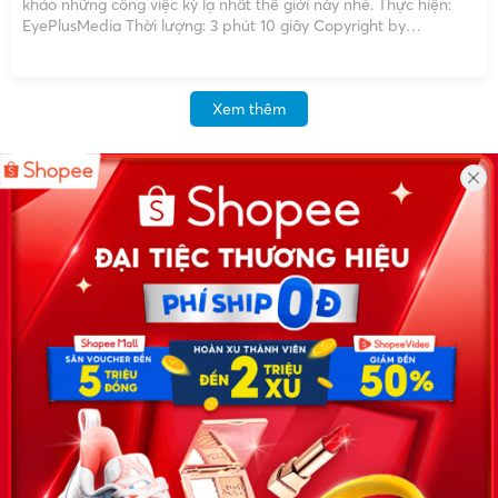
khảo những công việc kỳ lạ nhất thế giới này nhé. Thực hiện:
EyePlusMedia Thời lượng: 3 phút 10 giây Copyright by
EyePlusMedia ☞ Do not Reup XEM THÊM: 5 công ty Hàn Quốc
tại Việt Nam […]
Xem thêm
Công ty TNHH Eyeplus Online
Địa chỉ: Số 81, ngõ 68, đường Cầu Giấy, Tổ 05, Phường Quan
Hoa, Quận Cầu Giấy, TP Hà Nội, Việt Nam
SĐT: 0981 448 766
Email:
hotro@timviec.com.vn
VỀ CHÚNG TÔI
News.timviec.com.vn là website cung cấp thông tin liên quan đến
nhân sự, nghề nghiệp do Timviec.com.vn vận hành nhằm giúp