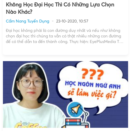
Không Học Đại Học Thì Có Những Lựa Chọn
Nào Khác?
Cẩm Nang Tuyển Dụng
23-10-2020, 10:57
Đại học không phải là con đường duy nhất và nếu như không
chọn đại học thì chúng ta vẫn có thật nhiều những con đường
để có thể dẫn ta đến thành công. Thực hiện: EyePlusMedia Thời
lượng: 2 phút 44 giây Copyright by EyePlusMedia ☞ Do not
Reup […]