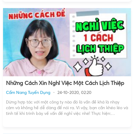
Những Cách Xin Nghỉ Việc Một Cách Lịch Thiệp
Cẩm Nang Tuyển Dụng
24-10-2020, 02:20
Dừng hợp tác với một công ty nào đó là vấn đề khá là nhạy
cảm và không hề dễ dàng để nói ra. Vì vậy, bạn cần khéo léo và
tinh tế khi trình bày về vấn đề nghỉ việc nhé! Thực hiện:
EyePlusMedia Thời lượng: 1 phút 21 […]