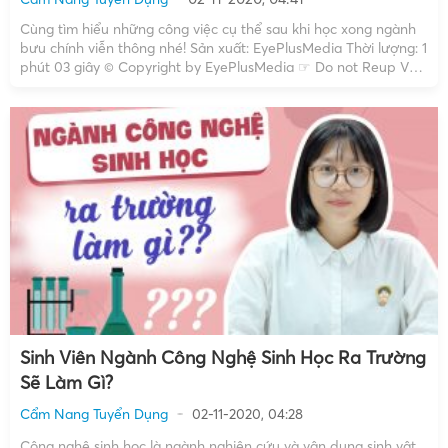
Cùng tìm hiểu những công việc cụ thể sau khi học xong ngành
bưu chính viễn thông nhé! Sản xuất: EyePlusMedia Thời lượng: 1
phút 03 giây © Copyright by EyePlusMedia ☞ Do not Reup Với
video trên đây, những ai tốt nghiệp ngành học bưu chính viễn
thông sẽ […]
Sinh Viên Ngành Công Nghệ Sinh Học Ra Trường
Sẽ Làm Gì?
Cẩm Nang Tuyển Dụng
02-11-2020, 04:28
Công nghệ sinh học là ngành nghiên cứu và vận dụng sinh vật