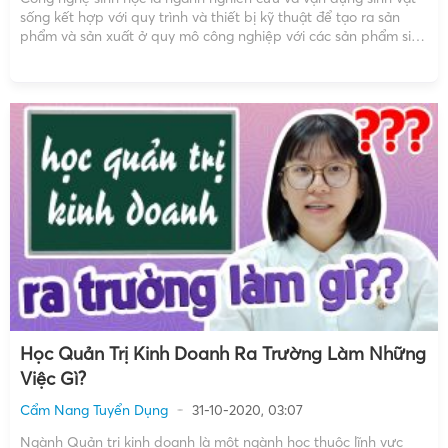
sống kết hợp với quy trình và thiết bị kỹ thuật để tạo ra sản
phẩm và sản xuất ở quy mô công nghiệp với các sản phẩm sinh
học phục vụ cho lợi ích của con […]
Học Quản Trị Kinh Doanh Ra Trường Làm Những
Việc Gì?
Cẩm Nang Tuyển Dụng
31-10-2020, 03:07
Ngành Quản trị kinh doanh là một ngành học thuộc lĩnh vực