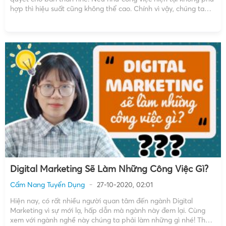
hợp thì hiệu suất cũng không thể cao. Chính vì vậy, chúng ta
cần phải nhìn nhận đúng đắn! Thực hiện: EyePlusMedia Thời
lượng: […]
Digital Marketing Sẽ Làm Những Công Việc Gì?
Cẩm Nang Tuyển Dụng
27-10-2020, 02:01
Hiện nay, có rất nhiều người quan tâm đến ngành Digital
Marketing vì sự mới lạ, hấp dẫn mà ngành này đem lại. Cùng
xem với ngành nghề này chúng ta phải làm những gì nhé! Thực