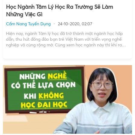
Học Ngành Tâm Lý Học Ra Trường Sẽ Làm
Những Việc Gì
Cẩm Nang Tuyển Dụng
24-10-2020, 02:07
Hiện nay, ngành Tâm lý học đã trở thành một ngành học hấp
dẫn, thu hút đông đảo bạn trẻ Việt Nam với triển vọng nghề
nghiệp vô cùng rộng mở. Cùng xem học ngành này thì khi ra
trường sẽ có những công việc gì phù hợp nhé! Thực […]