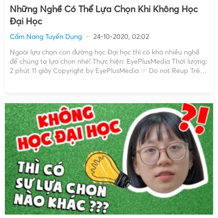
Những Nghề Có Thể Lựa Chọn Khi Không Học
Đại Học
Cẩm Nang Tuyển Dụng
24-10-2020, 02:02
Ngoài lựa chọn con đường học Đại học thì có khá nhiều nghề
để chúng ta lựa chọn nhé! Thực hiện: EyePlusMedia Thời lượng:
2 phút 11 giây Copyright by EyePlusMedia ☞ Do not Reup Trên
đây là những nghề nghiệp mà bạn có thể lựa chọn khi không
học […]