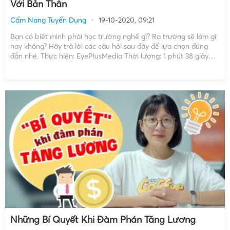
Với Bản Thân
Cẩm Nang Tuyển Dụng
19-10-2020, 09:21
Bạn có biết mình phải học trường nghề gì? Ra trường sẽ làm gì
hay không? Hãy trả lời các câu hỏi sau đây để lựa chọn đúng
đắn nhé. Thực hiện: EyePlusMedia Thời lượng: 1 phút 38 giây
Copyright by EyePlusMedia ☞ Do not Reup Vậy nên, khi tham
[…]
Những Bí Quyết Khi Đàm Phán Tăng Lương