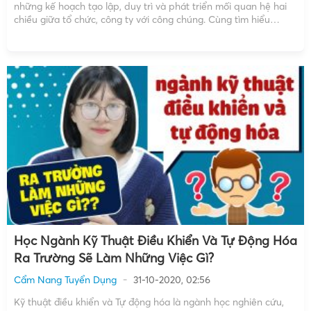
những kế hoạch tạo lập, duy trì và phát triển mối quan hệ hai
chiều giữa tổ chức, công ty với công chúng. Cùng tìm hiểu
những công việc cụ thể sau khi học ngành này là gì […]
Học Ngành Kỹ Thuật Điều Khiển Và Tự Động Hóa
Ra Trường Sẽ Làm Những Việc Gì?
Cẩm Nang Tuyển Dụng
31-10-2020, 02:56
Kỹ thuật điều khiển và Tự động hóa là ngành học nghiên cứu,