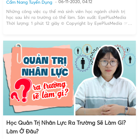
06-11-2020, 04:12
Cẩm Nang Tuyển Dụng
Những công việc cụ thể mà sinh viên học ngành chính trị
học sau khi ra trường có thể làm. Sản xuất: EyePlusMedia
Thời lượng: 1 phút 12 giây © Copyright by EyePlusMedia ☞
Do not Reup Tuy là một chuyên ngành rất kén người làm
nhưng với những vị […]
Học Quản Trị Nhân Lực Ra Trường Sẽ Làm Gì?
Làm Ở Đâu?