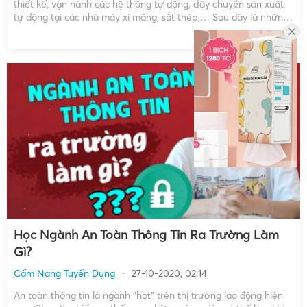
thiết kế, vận hành các hệ thống tự động, dây chuyền sản xuất
tự động tại các nhà máy xi măng, sắt thép,… Sau đây là những
công việc cụ thể mà những sinh viên học ngành […]
Học Ngành An Toàn Thông Tin Ra Trường Làm
Gì?
Cẩm Nang Tuyển Dụng
27-10-2020, 02:14
An toàn thông tin là ngành “hot” trên thị trường lao động hiện