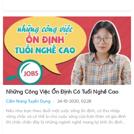
hiện: EyePlusMedia Thời lượng: 1 phút 11 giây Copyright by
EyePlusMedia ☞ Do […]
Những Công Việc Ổn Định Có Tuổi Nghề Cao
Cẩm Nang Tuyển Dụng
24-10-2020, 02:28
Nếu như bạn theo đuổi một cuộc sống ổn định, có thu nhập
vững chắc và có thể lo cho cuộc sống của bản thân và gia đình
thì chắc chắn đây là những ngành nghề mang lại tính ổn định
cao về sau đây nhé! Thực hiện: EyePlusMedia Thời […]