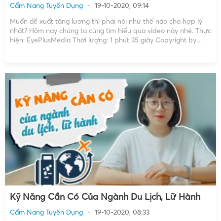
Cẩm Nang Tuyển Dụng
19-10-2020, 09:14
Muốn đề xuất tăng lương thì phải nói như thế nào cho hợp lý
nhất? Hôm nay chúng ta cùng tìm hiểu qua video này nhé. Thực
hiện: EyePlusMedia Thời lượng: 1 phút 35 giây Copyright by
EyePlusMedia ☞ Do not Reup XEM THÊM: 7 kỹ năng phỏng vấn
xin […]
Kỹ Năng Cần Có Của Ngành Du Lịch, Lữ Hành
Cẩm Nang Tuyển Dụng
19-10-2020, 08:33