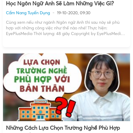
Học Ngôn Ngữ Anh Sẽ Làm Những Việc Gì?
Cẩm Nang Tuyển Dụng
19-10-2020, 09:30
Cùng xem nếu như ngành Ngôn ngữ Anh thì sau này sẽ phù
hợp với những công việc như thế nào nhé! Thực hiện:
EyePlusMedia Thời lượng: 48 giây Copyright by EyePlusMedia
☞ Do not Reup XEM THÊM: Kinh nghiệm phỏng vấn xin việc Đại
Sứ Quán: 4 nhóm câu […]
Những Cách Lựa Chọn Trường Nghề Phù Hợp