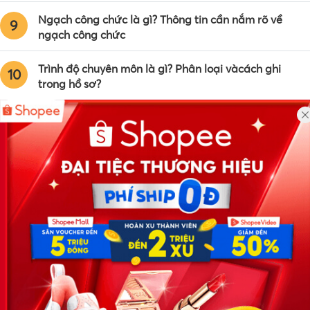
Ngạch công chức là gì? Thông tin cần nắm rõ về
9
ngạch công chức
Trình độ chuyên môn là gì? Phân loại vàcách ghi
10
trong hồ sơ?
Công ty TNHH Eyeplus Online
Địa chỉ: Số 81, ngõ 68, đường Cầu Giấy, Tổ 05, Phường Quan
Hoa, Quận Cầu Giấy, TP Hà Nội, Việt Nam
SĐT: 0981 448 766
Email:
hotro@timviec.com.vn
VỀ CHÚNG TÔI