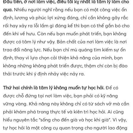
Đầu tiên, ở nơi làm việc, điều tối kỵ nhất là tâm lý làm cho
qua.
Nhiều người nghĩ rằng nếu bạn có một công việc ổn
định, lương và phúc lợi xứng đáng, chỉ cần không gây rắc
rối hay xảy ra lỗi lầm gì đáng kể thì bạn có thể gắn bó cho
đến khi về hưu. Còn nếu bạn muốn phát triển, bạn không
được có tâm lý như vậy. Bản chất của nơi làm việc là nơi
trao đổi năng lực. Nếu bạn chỉ mù quáng tìm kiếm sự ổn
định, thay vì lựa chọn cải thiện khả năng của mình, bạn
không những không phát triển được, thậm chí còn bị đào
thải trước khi ý định nhảy việc nảy ra.
Thứ hai chính là tâm lý không muốn tự học hỏi.
Để có
được chỗ đứng tại nơi làm việc, bạn phải có kỹ năng
vững vàng. Khả năng này không chỉ có từ sách vở mà cần
phải khám phá trong thực tế và kiên trì học hỏi. Ai cũng
hiểu nguyên tắc “sống cho đến già và học khi già”. Vì vậy,
tự học hỏi là một công cụ quan trọng cho người lao động