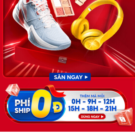
News.timviec.com.vn là website cung cấp thông tin liên quan đến
nhân sự, nghề nghiệp do Timviec.com.vn vận hành nhằm giúp
doanh nghiệp, nhân sự tuyển dụng, người đi làm, người tìm việc
cập nhật thông tin và đáp ứng được mong muốn của mình.
KẾT NỐI
Giấy phép hoạt động dịch vụ
việc làm số 54/2019/SLĐTBXH-
GP do Sở lao động thương
binh và xã hội cấp ngày 30
tháng 12 năm 2019.