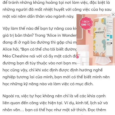
để tránh những khủng hoảng tại nơi làm việc, đặc biệt là
những người đã mất nhiệt huyết với công việc của họ sau
một vài năm dấn thân vào ngành này.
Vậy làm thế nào để bạn tự nâng cao kiến thức, nâng cao
giá trị bản thân? Trong “Alice in Wonderland”, Alice, người
đang đi ở ngã ba đường thì gặp chú mèo Cheshire, và
Alice hỏi, “Bạn có thể cho tôi biết đường nào để đi không?”
Mèo Cheshire nói với cô ấy một cách đầy ẩn ý, ​​”Con
đường bạn đi tùy thuộc vào nơi bạn muốn đến.” Việc tự
học cũng vậy, chỉ khi xác định được định hướng nghề
nghiệp tương lai của mình, bạn mới có thể biết mình nên
học những kỹ năng nào và làm việc có mục đích.
Ngoài ra, việc tự học không nên chỉ là về các khía cạnh
liên quan đến công việc hiện tại. Ví dụ, kinh tế, lịch sử và
nhân văn… bạn có thể học như một sở thích. Đọc thêm