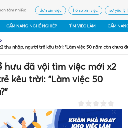
an tâm nhiều:
đơn xin việc
hồ sơ xin việc
sơ yếu lý l
CẨM NANG NGHỀ NGHIỆP
TÌM VIỆC LÀM
CẨM NAN
x2 thu nhập, người trẻ kêu trời: “Làm việc 50 năm còn chưa đ
ề hưu đã vội tìm việc mới x2
rẻ kêu trời: “Làm việc 50
?”