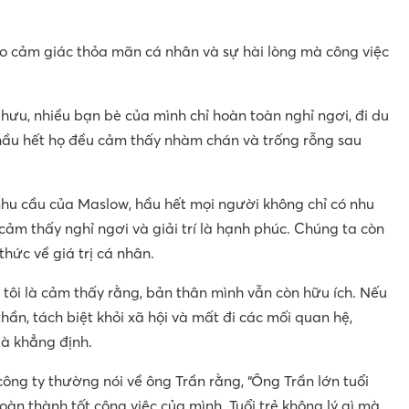
ao cảm giác thỏa mãn cá nhân và sự hài lòng mà công việc
 hưu, nhiều bạn bè của mình chỉ hoàn toàn nghỉ ngơi, đi du
 hầu hết họ đều cảm thấy nhàm chán và trống rỗng sau
hu cầu của Maslow, hầu hết mọi người không chỉ có nhu
cảm thấy nghỉ ngơi và giải trí là hạnh phúc. Chúng ta còn
ức về giá trị cá nhân.
 tôi là cảm thấy rằng, bản thân mình vẫn còn hữu ích. Nếu
ần, tách biệt khỏi xã hội và mất đi các mối quan hệ,
bà khẳng định.
công ty thường nói về ông Trần rằng, “Ông Trần lớn tuổi
hoàn thành tốt công việc của mình. Tuổi trẻ không lý gì mà