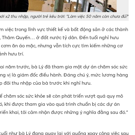
ới x2 thu nhập, người trẻ kêu trời: “Làm việc 50 năm còn chưa đủ?”
àm việc trong lĩnh vực thiết kế và bất động sản ở các thành
, Thâm Quyến… ở đất nước tỷ dân. Đến tuổi nghỉ hưu
o cơm ăn áo mặc, nhưng vẫn tích cực tìm kiếm những cơ
ảnh hưu trí.
hai năm trước, bà Lý đã tham gia một dự án chăm sóc sức
ng vị là giám đốc điều hành. Đáng chú ý, mức lương hàng
 đôi thu nhập của bà trước khi nghỉ hưu.
 thể chăm sóc sức khỏe sẽ còn phát triển vượt quá quy mô
ó, khi được tham gia vào quá trình chuẩn bị các dự án
triển khai, tôi cảm nhận được những ý nghĩa đằng sau đó.”
 tuổi như bà Lý đang quay lại với guồng xoay công việc sau