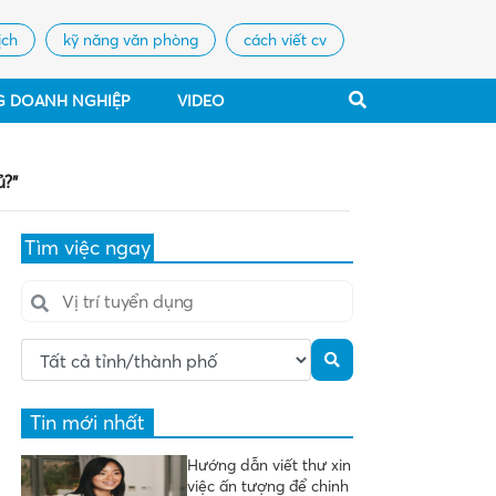
ịch
kỹ năng văn phòng
cách viết cv
G DOANH NGHIỆP
VIDEO
ủ?”
Tìm việc ngay
Tin mới nhất
Hướng dẫn viết thư xin
việc ấn tượng để chinh