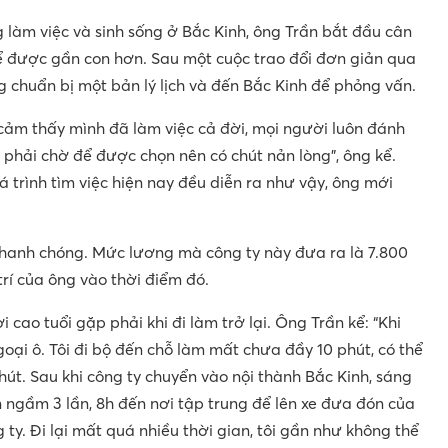
 làm việc và sinh sống ở Bắc Kinh, ông Trần bắt đầu cân
ể được gần con hơn. Sau một cuộc trao đổi đơn giản qua
g chuẩn bị một bản lý lịch và đến Bắc Kinh để phỏng vấn.
i cảm thấy mình đã làm việc cả đời, mọi người luôn đánh
ên phải chờ để được chọn nên có chút nản lòng”, ông kể.
 trình tìm việc hiện nay đều diễn ra như vậy, ông mới
hanh chóng. Mức lương mà công ty này đưa ra là 7.800
rí của ông vào thời điểm đó.
i cao tuổi gặp phải khi đi làm trở lại. Ông Trần kể: “Khi
oại ô. Tôi đi bộ đến chỗ làm mất chưa đầy 10 phút, có thể
út. Sau khi công ty chuyển vào nội thành Bắc Kinh, sáng
ện ngầm 3 lần, 8h đến nơi tập trung để lên xe đưa đón của
ty. Đi lại mất quá nhiều thời gian, tôi gần như không thể