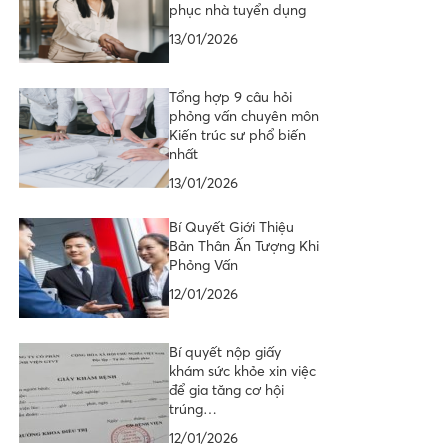
phục nhà tuyển dụng
13/01/2026
Tổng hợp 9 câu hỏi
phỏng vấn chuyên môn
Kiến trúc sư phổ biến
nhất
13/01/2026
Bí Quyết Giới Thiệu
Bản Thân Ấn Tượng Khi
Phỏng Vấn
12/01/2026
Bí quyết nộp giấy
khám sức khỏe xin việc
để gia tăng cơ hội
trúng…
12/01/2026