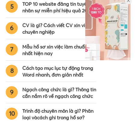
TOP 10 website đăng tin tuyển
5
nhân sự miễn phí hiệu quả 2024
CV là gì? Cách viết CV xin việc
6
chuyên nghiệp
Mẫu hồ sơ xin việc làm chuẩn
7
nhất hiện nay
Cách tạo mục lục tự động trong
8
Word nhanh, đơn giản nhất
Ngạch công chức là gì? Thông tin
9
cần nắm rõ về ngạch công chức
Trình độ chuyên môn là gì? Phân
10
loại vàcách ghi trong hồ sơ?