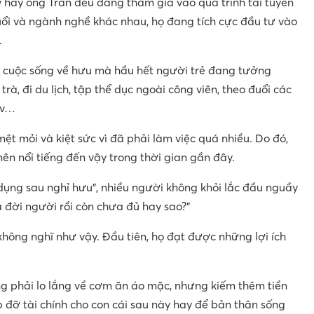
ý hay ông Trần đều đang tham gia vào quá trình tái tuyển
uổi và ngành nghề khác nhau, họ đang tích cực đầu tư vào
.
i cuộc sống về hưu mà hầu hết người trẻ đang tưởng
rà, đi du lịch, tập thể dục ngoài công viên, theo đuổi các
v.v…
ệt mỏi và kiệt sức vì đã phải làm việc quá nhiều. Do đó,
ên nổi tiếng đến vậy trong thời gian gần đây.
 dụng sau nghỉ hưu”, nhiều người không khỏi lắc đầu nguầy
 đời người rồi còn chưa đủ hay sao?”
 không nghĩ như vậy. Đầu tiên, họ đạt được những lợi ích
ông phải lo lắng về cơm ăn áo mặc, nhưng kiếm thêm tiền
iúp đỡ tài chính cho con cái sau này hay để bản thân sống