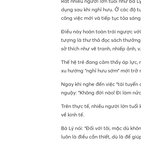
Rất nhiều người lớn tuổi như bà L
dụng sau khi nghỉ hưu. Ở các độ t
công việc mới và tiếp tục tỏa sáng
Điều này hoàn toàn trái ngược vớ
tượng là thư thả đọc sách thưởng t
sở thích như vẽ tranh, nhiếp ảnh, 
Thế hệ trẻ đang cảm thấy áp lực, m
xu hướng “nghỉ hưu sớm” mới trở n
Ngay khi nghe đến việc “tái tuyển
nguậy: “Không đời nào! Đi làm nửa
Trên thực tế, nhiều người lớn tuổi
về kinh tế.
Bà Lý nói: “Đối với tôi, mặc dù kh
luôn là điều cần thiết, dù là để g