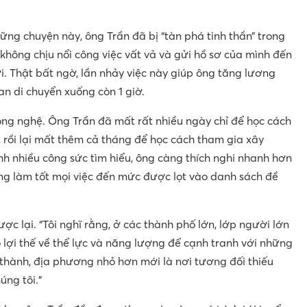
ững chuyện này, ông Trần đã bị “tàn phá tinh thần” trong
 không chịu nổi công việc vất vả và gửi hồ sơ của mình đến
i. Thật bất ngờ, lần nhảy việc này giúp ông tăng lương
an di chuyển xuống còn 1 giờ.
ông nghệ. Ông Trần đã mất rất nhiều ngày chỉ để học cách
, rồi lại mất thêm cả tháng để học cách tham gia xây
h nhiều công sức tìm hiểu, ông càng thích nghi nhanh hơn
 ông làm tốt mọi việc đến mức được lọt vào danh sách đề
ợc lại. “Tôi nghĩ rằng, ở các thành phố lớn, lớp người lớn
ó lợi thế về thể lực và năng lượng để cạnh tranh với những
h thành, địa phương nhỏ hơn mới là nơi tương đối thiếu
úng tôi.”