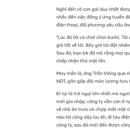
Nghĩ đến cô con gái duy nhất đang
nhắc đến việc đồng ý ứng tuyển đ
điện thoại, đối phương yêu cầu ôn
“Lúc đó tôi có chút chùn bước. Tô
giá tốt về tôi. Bây giờ tôi đột nhi
Sau đó, bạn bè đã nói rằng mọi quá
chấp nhận thử một lần.
May mắn là, ông Trần thông qua n
NDT, gần gấp đôi mức lương hưu t
Đi lại là trở ngại lớn nhất mà ngườ
mới gia nhập, công ty vẫn còn ở ng
về nhà ăn trưa và chợp mắt một ch
nào tôi cũng dậy lúc 6h, đi tàu đi
công ty, sau đó mới đến được công 