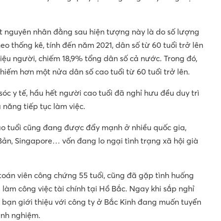
t nguyên nhân đằng sau hiện tượng này là do số lượng
o thống kê, tính đến năm 2021, dân số từ 60 tuổi trở lên
iệu người, chiếm 18,9% tổng dân số cả nước. Trong đó,
chiếm hơn một nửa dân số cao tuổi từ 60 tuổi trở lên.
sóc y tế, hầu hết người cao tuổi đã nghỉ hưu đều duy trì
ả năng tiếp tục làm việc.
o tuổi cũng đang được đẩy mạnh ở nhiều quốc gia,
ản, Singapore… vốn đang lo ngại tình trạng xã hội già
toán viên công chứng 55 tuổi, cũng đã gặp tình huống
làm công việc tài chính tại Hồ Bắc. Ngay khi sắp nghỉ
bạn giới thiệu với công ty ở Bắc Kinh đang muốn tuyển
kinh nghiệm.