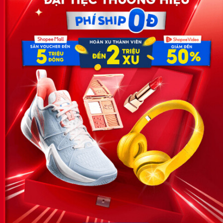
Công ty TNHH Eyeplus Online
Địa chỉ: Số 81, ngõ 68, đường Cầu Giấy, Tổ 05, Phường Quan
Hoa, Quận Cầu Giấy, TP Hà Nội, Việt Nam
SĐT: 0981 448 766
Email:
hotro@timviec.com.vn
VỀ CHÚNG TÔI
News.timviec.com.vn là website cung cấp thông tin liên quan đến
nhân sự, nghề nghiệp do Timviec.com.vn vận hành nhằm giúp
doanh nghiệp, nhân sự tuyển dụng, người đi làm, người tìm việc
cập nhật thông tin và đáp ứng được mong muốn của mình.
KẾT NỐI
Giấy phép hoạt động dịch vụ
việc làm số 54/2019/SLĐTBXH-
GP do Sở lao động thương
binh và xã hội cấp ngày 30
tháng 12 năm 2019.