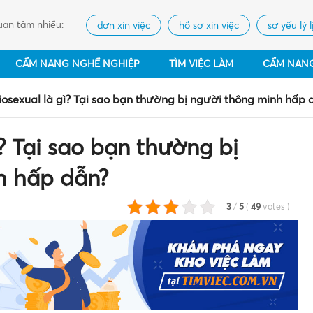
an tâm nhiều:
đơn xin việc
hồ sơ xin việc
sơ yếu lý l
CẨM NANG NGHỀ NGHIỆP
TÌM VIỆC LÀM
CẨM NAN
osexual là gì? Tại sao bạn thường bị người thông minh hấp 
? Tại sao bạn thường bị
h hấp dẫn?
3
/
5
(
49
votes
)