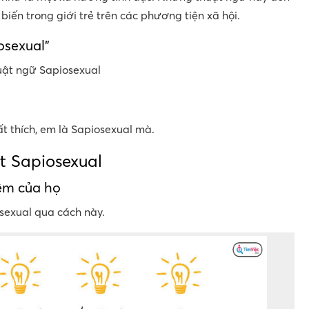
biến trong giới trẻ trên các phương tiện xã hội.
osexual”
uật ngữ Sapiosexual
t thích, em là Sapiosexual mà.
t Sapiosexual
iệm của họ
sexual qua cách này.