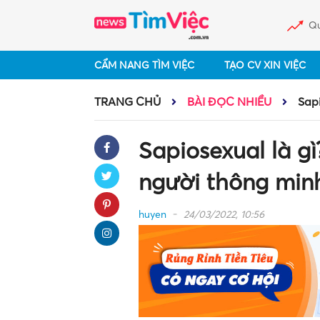
Qu
CẨM NANG TÌM VIỆC
TẠO CV XIN VIỆC
TRANG CHỦ
BÀI ĐỌC NHIỀU
Sapi
Sapiosexual là gì
người thông min
huyen
24/03/2022, 10:56