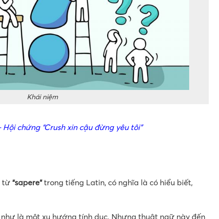
Khái niệm
 Hội chứng “Crush xin cậu đừng yêu tôi”
g từ
“sapere”
trong tiếng Latin, có nghĩa là có hiểu biết,
như là một xu hướng tính dục. Nhưng thuật ngữ này đến