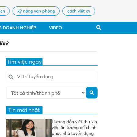
ịch
kỹ năng văn phòng
cách viết cv
G DOANH NGHIỆP
VIDEO
dẫn?
Tìm việc ngay
Tin mới nhất
Hướng dẫn viết thư xin
việc ấn tượng để chinh
phục nhà tuyển dụng