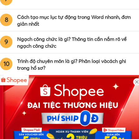
Cách tạo mục lục tự động trong Word nhanh, đơn
8
giản nhất
Ngạch công chức là gì? Thông tin cần nắm rõ về
9
ngạch công chức
Trình độ chuyên môn là gì? Phân loại vàcách ghi
10
trong hồ sơ?
Công ty TNHH Eyeplus Online
Địa chỉ: Số 81, ngõ 68, đường Cầu Giấy, Tổ 05, Phường Quan
Hoa, Quận Cầu Giấy, TP Hà Nội, Việt Nam
SĐT: 0981 448 766