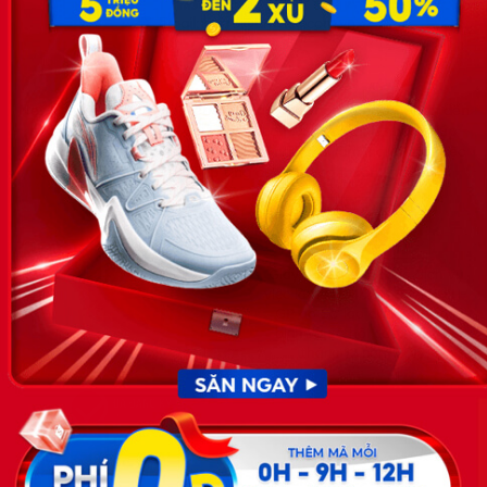
Email:
hotro@timviec.com.vn
VỀ CHÚNG TÔI
News.timviec.com.vn là website cung cấp thông tin liên quan đến
nhân sự, nghề nghiệp do Timviec.com.vn vận hành nhằm giúp
doanh nghiệp, nhân sự tuyển dụng, người đi làm, người tìm việc
cập nhật thông tin và đáp ứng được mong muốn của mình.
KẾT NỐI
Giấy phép hoạt động dịch vụ
việc làm số 54/2019/SLĐTBXH-
GP do Sở lao động thương
binh và xã hội cấp ngày 30
tháng 12 năm 2019.