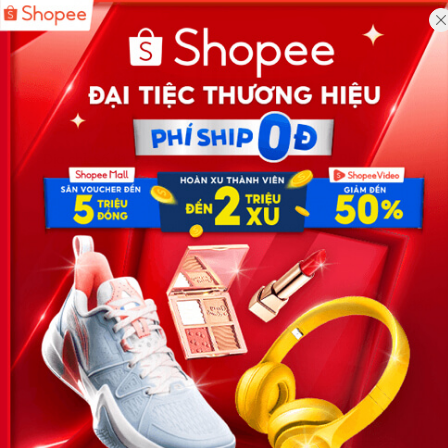
Công ty TNHH Eyeplus Online
Địa chỉ: Số 81, ngõ 68, đường Cầu Giấy, Tổ 05, Phường Quan
Hoa, Quận Cầu Giấy, TP Hà Nội, Việt Nam
SĐT: 0981 448 766
Email:
hotro@timviec.com.vn
VỀ CHÚNG TÔI
News.timviec.com.vn là website cung cấp thông tin liên quan đến
nhân sự, nghề nghiệp do Timviec.com.vn vận hành nhằm giúp
doanh nghiệp, nhân sự tuyển dụng, người đi làm, người tìm việc
cập nhật thông tin và đáp ứng được mong muốn của mình.
KẾT NỐI