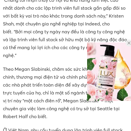
“Chúng tôi nhận thấy cơ hội và khả năng làm việc cao
nhất dành cho các lập trình viên full stack gần gấp đôi so
với bất kỳ vai trò nào khác trong danh sách này,” Kristen
Shah, một chuyên gia nghề nghiệp tại Indeed, cho
biết. “Bởi mọi công ty ngày nay đều là công ty công nghệ
và lập trình viên full stack sở hữu một bộ kỹ năng độc đáo
có thể mang lại lợi ích cho các công ty ngoài ngành công
nghệ.”
Theo Megan Slabinski, chăm sóc sức khỏe, giáo dục, tài
chính, thương mại điện tử và chính phủ, tất cả đều cần
các nhà phát triển toàn diện để xây dựng sự hiện diện
trực tuyến của họ, chỉ là một số ngành tuyển dụng những
vị trí này “một cách điên rồ”, Megan Slabinski – một
chuyên gia việc làm công nghệ có trụ sở tại Seattle tại
Robert Half cho biết.
Ở Việt Nam, nhu cầu tuyển dụng lập trình viên full stack