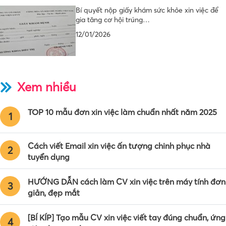
Bí quyết nộp giấy khám sức khỏe xin việc để
gia tăng cơ hội trúng…
12/01/2026
Xem nhiều
TOP 10 mẫu đơn xin việc làm chuẩn nhất năm 2025
1
Cách viết Email xin việc ấn tượng chinh phục nhà
2
tuyển dụng
HƯỚNG DẪN cách làm CV xin việc trên máy tính đơn
3
giản, đẹp mắt
[BÍ KÍP] Tạo mẫu CV xin việc viết tay đúng chuẩn, ứng
4