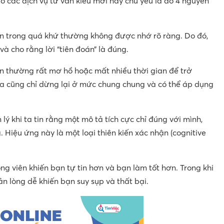
o các dịch vụ tư vấn kiểu mới này chủ yếu là do 4 nguyên
 trong quá khứ thường không được nhớ rõ ràng. Do đó,
 và cho rằng lời “tiên đoán” là đúng.
n thường rất mơ hồ hoặc mất nhiều thời gian để trở
ra cũng chỉ dừng lại ở mức chung chung và có thể áp dụng
ý khi ta tin rằng một mô tả tích cực chỉ đúng với mình,
. Hiệu ứng này là một loại thiên kiến xác nhận (cognitive
g viên khiến bạn tự tin hơn và bạn làm tốt hơn. Trong khi
n lòng dễ khiến bạn suy sụp và thất bại.