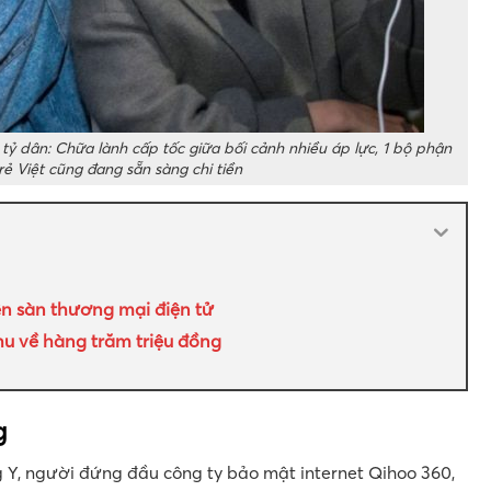
 tỷ dân: Chữa lành cấp tốc giữa bối cảnh nhiều áp lực, 1 bộ phận
rẻ Việt cũng đang sẵn sàng chi tiền
ên sàn thương mại điện tử
thu về hàng trăm triệu đồng
g
Y, người đứng đầu công ty bảo mật internet Qihoo 360,