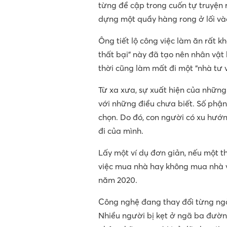
từng đề cập trong cuốn tự truyện r
dựng một quầy hàng rong ở lối vào
Ông tiết lộ công việc làm ăn rất k
thất bại” này đã tạo nên nhân vật
thời cũng làm mất đi một “nhà tư v
Từ xa xưa, sự xuất hiện của những
với những điều chưa biết. Số phận
chọn. Do đó, con người có xu hướ
đi của mình.
Lấy một ví dụ đơn giản, nếu một t
việc mua nhà hay không mua nhà v
năm 2020.
Công nghệ đang thay đổi từng ngà
Nhiều người bị kẹt ở ngã ba đường