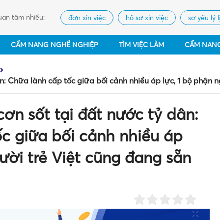
an tâm nhiều:
đơn xin việc
hồ sơ xin việc
sơ yếu lý l
CẨM NANG NGHỀ NGHIỆP
TÌM VIỆC LÀM
CẨM NAN
n: Chữa lành cấp tốc giữa bối cảnh nhiều áp lực, 1 bộ phận n
ơn sốt tại đất nước tỷ dân:
c giữa bối cảnh nhiều áp
gười trẻ Việt cũng đang sẵn