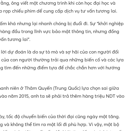
ằng, ông viết một chương trình khi còn học đại học và
 rạp chiếu phim dể cung cấp dịch vụ tư vấn tương lai.
hấm khá nhưng lại nhanh chóng bị đuổi đi. Sự “khởi nghiệp
 hàng đầu trong lĩnh vực bảo mật thông tin, nhưng đồng
ấn tương lai”.
 lời dự đoán là do sự tò mò và sợ hãi của con người đối
 của con người thường trải qua những biến cố và các lựa
ng tìm đến những điểm tựa để chắc chắn hơn với hướng
hanh niên ở Thâm Quyến (Trung Quốc) lựa chọn sai giữa
ào năm 2015, anh ta sẽ phải trả thêm hàng triệu NDT vào
y, tốc độ chuyển biến của thời đại cũng ngày một tăng.
 và không thể tìm ra một lối đi phù hợp. Vì vậy, một bộ