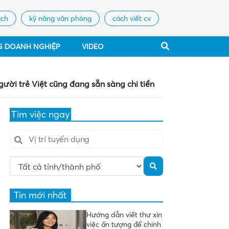
ịch
kỹ năng văn phòng
cách viết cv
G DOANH NGHIỆP
VIDEO
gười trẻ Việt cũng đang sẵn sàng chi tiền
Tìm việc ngay
Tin mới nhất
Hướng dẫn viết thư xin
việc ấn tượng để chinh