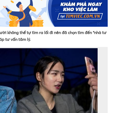
ười không thể tự tìm ra lối đi nên đã chọn tìm đến “nhà tư
áp tư vấn tâm lý.