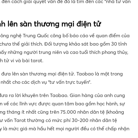
đến cách giải quyết vấn đề đó là tìm đến các “nhà tư vấn
h lên sàn thương mại điện tử
Công nghệ Trung Quốc công bố báo cáo về quan điểm của
chưa thể giải thích. Đối tượng khảo sát bao gồm 30 tỉnh
hấy những người trung niên và cao tuổi thích phong thủy,
 tử vi và bài tarot.
 đưa lên sàn thương mại điện tử. Taobao là một trong
nhất cho các dịch vụ “tư vấn trực tuyến”.
ưa ra lời khuyên trên Taobao. Gian hàng của anh cung
ọn về các lĩnh vực được quan tâm bao gồm học hành, sự
ng tháng ít nhất cũng trên 75.000 nhân dân tệ (khoảng
ụ tư vấn Tarot thường có mức phí 30-200 nhân dân tệ
ây là mức giá mà hầu hết mọi người đều có thể chấp nhận