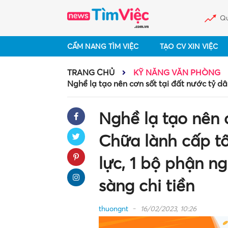
Qu
CẨM NANG TÌM VIỆC
TẠO CV XIN VIỆC
TRANG CHỦ
KỸ NĂNG VĂN PHÒNG
Nghề lạ tạo nên cơn sốt tại đất nước tỷ dâ
Nghề lạ tạo nên c
Chữa lành cấp tố
lực, 1 bộ phận n
sàng chi tiền
thuongnt
16/02/2023, 10:26