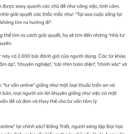
được xoay quanh các chủ đề như công việc, tình cảm.
hờ giải quyết các thắc mắc như: “Tại sao cuộc sống lại
 không tìm ra hướng đi”.
g thể tìm ra cách giải quyết, họ sẽ tìm đến những “nhà tư
huyên.
r này có 2.000 bài đánh giá của người dùng. Các từ khóa
 ấm áp”, “chuyên nghiệp”, “cái nhìn toàn diện”, “chính xác” và
 “tư vấn online” giống như một loại thuốc trấn an và
ơ bản, mọi người xin lời khuyên giống như việc có một
 vấn đề cô đơn và thay thế cho tư vấn tâm lý.
online” lại chính xác? Đồng Triết, người sáng lập Đại học