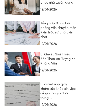
phục nhà tuyển dụng
13/01/2026
Tổng hợp 9 câu hỏi
phỏng vấn chuyên môn
Kiến trúc sư phổ biến
nhất
13/01/2026
Bí Quyết Giới Thiệu
Bản Thân Ấn Tượng Khi
Phỏng Vấn
12/01/2026
Bí quyết nộp giấy
khám sức khỏe xin việc
để gia tăng cơ hội
trúng…
12/01/2026