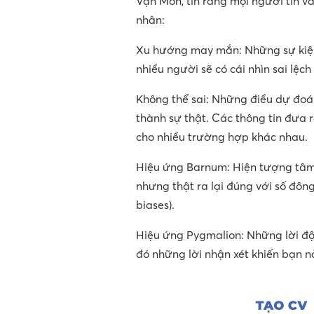
Vạn Môn, tin rằng mọi người tin và
nhân:
Xu hướng may mắn: Những sự kiện
nhiều người sẽ có cái nhìn sai lệch
Không thể sai: Những điều dự đoá
thành sự thật. Các thông tin đưa 
cho nhiều trường hợp khác nhau.
Hiệu ứng Barnum: Hiện tượng tâm l
nhưng thật ra lại đúng với số đông
biases).
Hiệu ứng Pygmalion: Những lời độn
đó những lời nhận xét khiến bạn nả