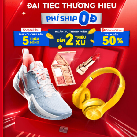
Công ty TNHH Eyeplus Online
Địa chỉ: Số 81, ngõ 68, đường Cầu Giấy, Tổ 05, Phường Quan
Hoa, Quận Cầu Giấy, TP Hà Nội, Việt Nam
SĐT: 0981 448 766
Email:
hotro@timviec.com.vn
VỀ CHÚNG TÔI
News.timviec.com.vn là website cung cấp thông tin liên quan đến
nhân sự, nghề nghiệp do Timviec.com.vn vận hành nhằm giúp
doanh nghiệp, nhân sự tuyển dụng, người đi làm, người tìm việc
cập nhật thông tin và đáp ứng được mong muốn của mình.
KẾT NỐI
Giấy phép hoạt động dịch vụ
việc làm số 54/2019/SLĐTBXH-
GP do Sở lao động thương
binh và xã hội cấp ngày 30