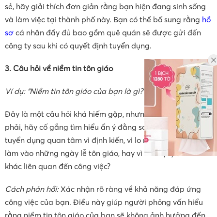
sẻ, hãy giải thích đơn giản rằng bạn hiện đang sinh sống
và làm việc tại thành phố này. Bạn có thể bổ sung rằng
hồ
sơ
cá nhân đầy đủ bao gồm quê quán sẽ được gửi đến
công ty sau khi có quyết định tuyển dụng.
3. Câu hỏi về niềm tin tôn giáo
Ví dụ: “Niềm tin tôn giáo của bạn là gì?”
Đây là một câu hỏi khá hiếm gặp, nhưng nếu bạn gặp
phải, hãy cố gắng tìm hiểu ẩn ý đằng sau nó. Liệu nhà
tuyển dụng quan tâm vì định kiến, vì lo ngại bạn sẽ nghỉ
làm vào những ngày lễ tôn giáo, hay vì bất kỳ lý do nào
khác liên quan đến công việc?
Cách phản hồi:
Xác nhận rõ ràng về khả năng đáp ứng
công việc của bạn. Điều này giúp người phỏng vấn hiểu
rằng niềm tin tôn giáo của bạn sẽ không ảnh hưởng đến